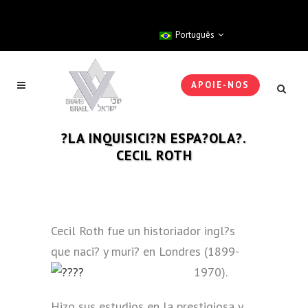
Português
APOIE-NOS
?LA INQUISICI?N ESPA?OLA?.
CECIL ROTH
Cecil Roth fue un historiador ingl?s
que naci? y muri? en Londres (1899-
1970).
Hizo sus estudios en la prestigiosa y