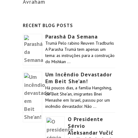
Avraham
RECENT BLOG POSTS
Parashá Da Semana
Trumá Pelo rabino Reuven Tradburks
A Parasha Trumá tem apenas um
tema: as instruções para a construção
do Mishkan …
Um Incêndio Devastador
Em Beit She’an!
Há poucos dias, a família Hangshing,
de Beit She’an, imigrantes Bnei
Menashe em Israel, passou por um
incêndio devastador. Não …
O Presidente
Sérvio
Aleksandar Vučić