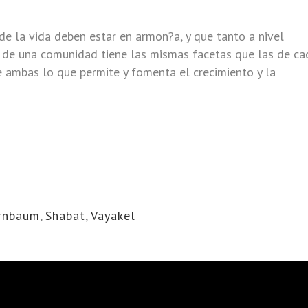
de la vida deben estar en armon?a, y que tanto a nivel
a de una comunidad tiene las mismas facetas que las de ca
re ambas lo que permite y fomenta el crecimiento y la
irnbaum
,
Shabat
,
Vayakel