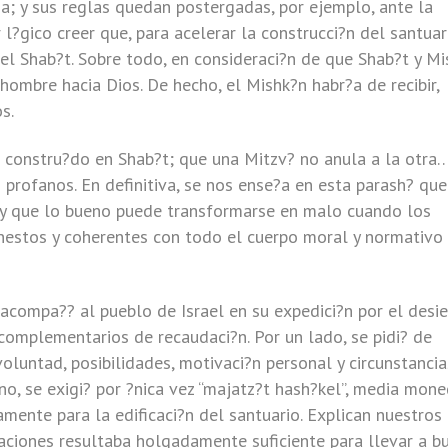
a; y sus reglas quedan postergadas, por ejemplo, ante la
 l?gico creer que, para acelerar la construcci?n del santuar
el Shab?t. Sobre todo, en consideraci?n de que Shab?t y Mi
hombre hacia Dios. De hecho, el Mishk?n habr?a de recibir,
s.
 constru?do en Shab?t; que una Mitzv? no anula a la otra
 profanos. En definitiva, se nos ense?a en esta parash? que
s, y que lo bueno puede transformarse en malo cuando los
nestos y coherentes con todo el cuerpo moral y normativo 
 acompa?? al pueblo de Israel en su expedici?n por el desie
complementarios de recaudaci?n. Por un lado, se pidi? de
voluntad, posibilidades, motivaci?n personal y circunstancia
o, se exigi? por ?nica vez “majatz?t hash?kel”, media mone
mente para la edificaci?n del santuario. Explican nuestros
naciones resultaba holgadamente suficiente para llevar a b