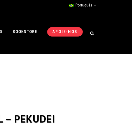
Português
ES
BOOKSTORE
APOIE-NOS
L – PEKUDEI