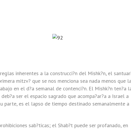
eglas inherentes a la construcci?n del Mishk?n, el santuar
 primera mitzv? que se nos menciona sea nada menos que l
trabajo en el d?a semanal de contenci?n. El Mishk?n ten?a l
al; deb?a ser el espacio sagrado que acompa?ar?a a Israel a
 su parte, es el lapso de tiempo destinado semanalmente a 
prohibiciones sab?ticas; el Shab?t puede ser profanado, en