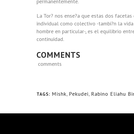
permanentemente.
La Tor? nos ense?a que estas dos facetas 
individual como colectivo -tambi?n la vid
hombre en particular-, es el equilibrio ent
continuidad.
COMMENTS
comments
Mishk
,
Pekudei
,
Rabino Eliahu B
TAGS: