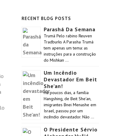
RECENT BLOG POSTS
Parashá Da Semana
Trumá Pelo rabino Reuven
Tradburks A Parasha Trumá
tem apenas um tema: as
instruções para a construção
do Mishkan …
Um Incêndio
io
Devastador Em Beit
a
She’an!
a
Há poucos dias, a família
Hangshing, de Beit She’an,
imigrantes Bnei Menashe em
lo
Israel, passou por um
incêndio devastador. Não …
O Presidente Sérvio