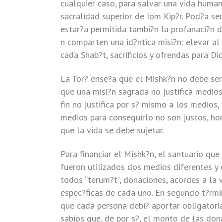
cualquier caso, para salvar una vida human
sacralidad superior de Iom Kip?r. Pod?a ser
estar?a permitida tambi?n la profanaci?n d
n comparten una id?ntica misi?n: elevar al 
cada Shab?t, sacrificios y ofrendas para Dio
La Tor? ense?a que el Mishk?n no debe ser
que una misi?n sagrada no justifica medios
fin no justifica por s? mismo a los medio
medios para conseguirlo no son justos, ho
que la vida se debe sujetar.
Para financiar el Mishk?n, el santuario que
fueron utilizados dos medios diferentes y 
todos “terum?t”, donaciones, acordes a la 
espec?ficas de cada uno. En segundo t?rmin
que cada persona debi? aportar obligatoria
sabios que, de por s?, el monto de las do