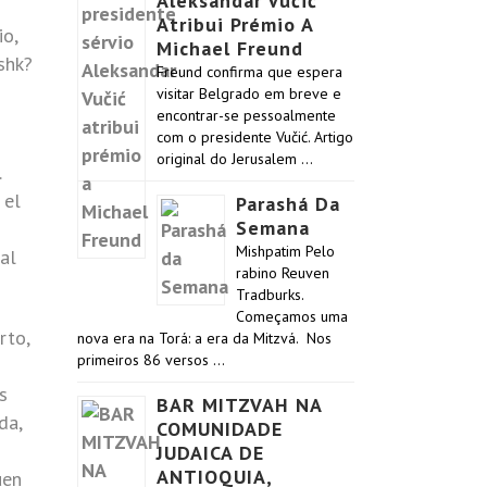
Aleksandar Vučić
Atribui Prémio A
io,
Michael Freund
shk?
Freund confirma que espera
visitar Belgrado em breve e
encontrar-se pessoalmente
com o presidente Vučić. Artigo
original do Jerusalem …
…
 el
Parashá Da
Semana
Mishpatim Pelo
al
rabino Reuven
Tradburks.
Começamos uma
rto,
nova era na Torá: a era da Mitzvá. Nos
primeiros 86 versos …
s
BAR MITZVAH NA
da,
COMUNIDADE
JUDAICA DE
ANTIOQUIA,
uen