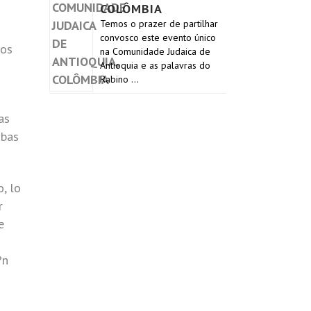
COLÔMBIA
Temos o prazer de partilhar
convosco este evento único
dos
na Comunidade Judaica de
Antioquia e as palavras do
Rabino …
as
mbas
, lo
r
e
?n