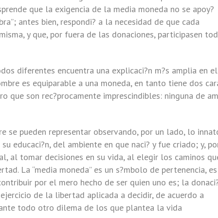
esprende que la exigencia de la media moneda no se apoy?
ra”; antes bien, respondi? a la necesidad de que cada
misma, y que, por fuera de las donaciones, participasen to
dos diferentes encuentra una explicaci?n m?s amplia en el
ombre es equiparable a una moneda, en tanto tiene dos car
ero que son rec?procamente imprescindibles: ninguna de a
e se pueden representar observando, por un lado, lo innato
su educaci?n, del ambiente en que naci? y fue criado; y, po
al, al tomar decisiones en su vida, al elegir los caminos qu
ibertad. La “media moneda” es un s?mbolo de pertenencia, es
ontribuir por el mero hecho de ser quien uno es; la donaci
 ejercicio de la libertad aplicada a decidir, de acuerdo a
e ante todo otro dilema de los que plantea la vida