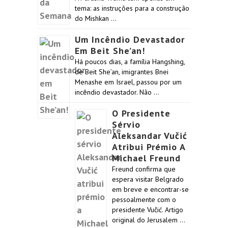
tema: as instruções para a construção
do Mishkan …
Um Incêndio Devastador
Em Beit She’an!
Há poucos dias, a família Hangshing,
de Beit She’an, imigrantes Bnei
Menashe em Israel, passou por um
incêndio devastador. Não …
O Presidente
Sérvio
Aleksandar Vučić
Atribui Prémio A
Michael Freund
Freund confirma que
espera visitar Belgrado
em breve e encontrar-se
pessoalmente com o
presidente Vučić. Artigo
original do Jerusalem …