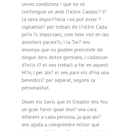
seves condicions i que no se
confonguin un amb l?altre. Cadasc? t?
la seva import?ncia i no pot esser ?
suplantat? pel treball de l?altre. Cada
pe?a ?s important, com hem vist en les
anteriors paraix?s, i la Tor? ens
ensenya que no podem prescindir de
ningun dels dotze germans, i cadascun
d?ells t? el seu treball a fer en aquest
M?n, i per aix? el seu pare els d?na una
benedicci? per separat, segons la
personalitat.
Diuen els Savis que el Creador ens feu
un gran favor quan don? una cara
diferent a cada persona, ja que aix?
ens ajuda a comprendre millor que