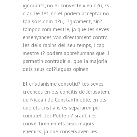
ignorants, no el converteix en d?u, ?s
clar. De fet, no el podem acceptar no
tan sols com d?u, l?gicament, sin?
tampoc com mestre, ja que les seves
ensenyances van directament contra
les dels rabins del seu temps, i cap
mestre t? poders sobrehumans que li
permetin contradir el que la majoria
dels seus col?legues opinen.
El cristianisme consolid? les seves
creences en els concilis de Jerusalem,
de Nicea i de Constantinoble, en els
que els cristians es separaren per
complet del Poble d?Israel, i es
convertiren en els seus majors
enemics, ja que conservaven les