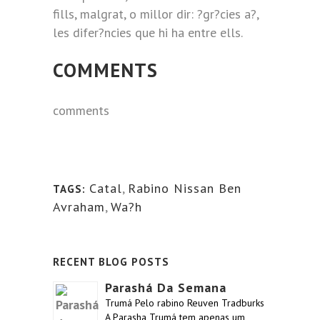
fills, malgrat, o millor dir: ?gr?cies a?,
les difer?ncies que hi ha entre ells.
COMMENTS
comments
Catal
,
Rabino Nissan Ben
TAGS:
Avraham
,
Wa?h
RECENT BLOG POSTS
Parashá Da Semana
Trumá Pelo rabino Reuven Tradburks
A Parasha Trumá tem apenas um