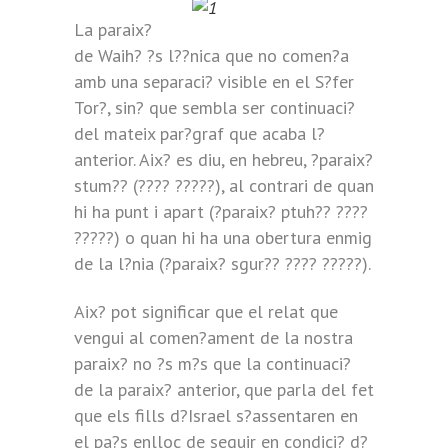
La paraix?
de Waih? ?s l??nica que no comen?a
amb una separaci? visible en el S?fer
Tor?, sin? que sembla ser continuaci?
del mateix par?graf que acaba l?
anterior. Aix? es diu, en hebreu, ?paraix?
stum?? (???? ?????), al contrari de quan
hi ha punt i apart (?paraix? ptuh?? ????
?????) o quan hi ha una obertura enmig
de la l?nia (?paraix? sgur?? ???? ?????).
Aix? pot significar que el relat que
vengui al comen?ament de la nostra
paraix? no ?s m?s que la continuaci?
de la paraix? anterior, que parla del fet
que els fills d?Israel s?assentaren en
el pa?s enlloc de seguir en condici? d?