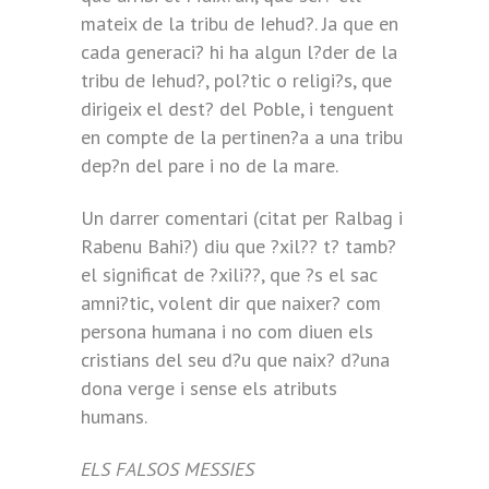
mateix de la tribu de Iehud?. Ja que en
cada generaci? hi ha algun l?der de la
tribu de Iehud?, pol?tic o religi?s, que
dirigeix el dest? del Poble, i tenguent
en compte de la pertinen?a a una tribu
dep?n del pare i no de la mare.
Un darrer comentari (citat per Ralbag i
Rabenu Bahi?) diu que ?xil?? t? tamb?
el significat de ?xili??, que ?s el sac
amni?tic, volent dir que naixer? com
persona humana i no com diuen els
cristians del seu d?u que naix? d?una
dona verge i sense els atributs
humans.
ELS FALSOS MESSIES