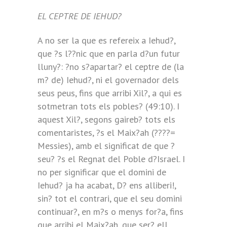
EL CEPTRE DE IEHUD?
A no ser la que es refereix a Iehud?,
que ?s l??nic que en parla d?un futur
lluny?: ?no s?apartar? el ceptre de (la
m? de) Iehud?, ni el governador dels
seus peus, fins que arribi Xil?, a qui es
sotmetran tots els pobles? (49:10). I
aquest Xil?, segons gaireb? tots els
comentaristes, ?s el Maix?ah (????=
Messies), amb el significat de que ?
seu? ?s el Regnat del Poble d?Israel. I
no per significar que el domini de
Iehud? ja ha acabat, D? ens alliberi!,
sin? tot el contrari, que el seu domini
continuar?, en m?s o menys for?a, fins
que arribi el Maix?ah, que ser? ell