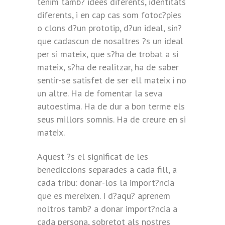
tenim tamb? idees diferents, identitats
diferents, i en cap cas som fotoc?pies
o clons d?un prototip, d?un ideal, sin?
que cadascun de nosaltres ?s un ideal
per si mateix, que s?ha de trobat a si
mateix, s?ha de realitzar, ha de saber
sentir-se satisfet de ser ell mateix i no
un altre. Ha de fomentar la seva
autoestima. Ha de dur a bon terme els
seus millors somnis. Ha de creure en si
mateix.
Aquest ?s el significat de les
benediccions separades a cada fill, a
cada tribu: donar-los la import?ncia
que es mereixen. I d?aqu? aprenem
noltros tamb? a donar import?ncia a
cada persona, sobretot als nostres