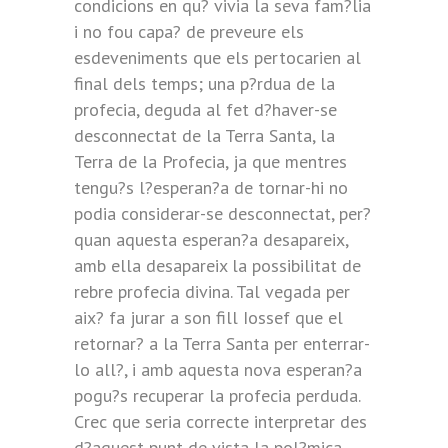
condicions en qu? vivia la seva fam?lia
i no fou capa? de preveure els
esdeveniments que els pertocarien al
final dels temps; una p?rdua de la
profecia, deguda al fet d?haver-se
desconnectat de la Terra Santa, la
Terra de la Profecia, ja que mentres
tengu?s l?esperan?a de tornar-hi no
podia considerar-se desconnectat, per?
quan aquesta esperan?a desapareix,
amb ella desapareix la possibilitat de
rebre profecia divina. Tal vegada per
aix? fa jurar a son fill Iossef que el
retornar? a la Terra Santa per enterrar-
lo all?, i amb aquesta nova esperan?a
pogu?s recuperar la profecia perduda.
Crec que seria correcte interpretar des
d?aquest punt de vista la pol?mica