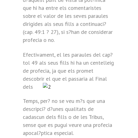
que hi ha entre els comentaristes
sobre el valor de les seves paraules
dirigides als seus fills a continuaci?
(cap. 49:1 ? 27), si s?han de considerar
profecia o no.
Efectivament, el les paraules del cap?
tol 49 als seus fills hi ha un centelleig
de profecia, ja que els promet
descobrir el
que el passaria al Final
dels
Temps, per? no se veu m?s que una
descripci? d?unes qualitats de
cadascun dels fills o de les Tribus,
sense que es pugui veure una profecia
apocal?ptica especial.