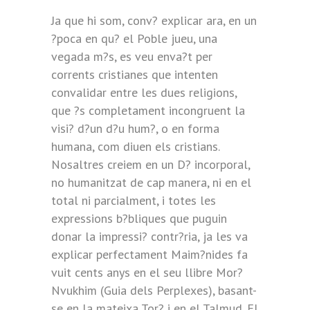
Ja que hi som, conv? explicar ara, en un
?poca en qu? el Poble jueu, una
vegada m?s, es veu enva?t per
corrents cristianes que intenten
convalidar entre les dues religions,
que ?s completament incongruent la
visi? d?un d?u hum?, o en forma
humana, com diuen els cristians.
Nosaltres creiem en un D? incorporal,
no humanitzat de cap manera, ni en el
total ni parcialment, i totes les
expressions b?bliques que puguin
donar la impressi? contr?ria, ja les va
explicar perfectament Maim?nides fa
vuit cents anys en el seu llibre Mor?
Nvukhim (Guia dels Perplexes), basant-
se en la mateixa Tor? i en el Talmud. El