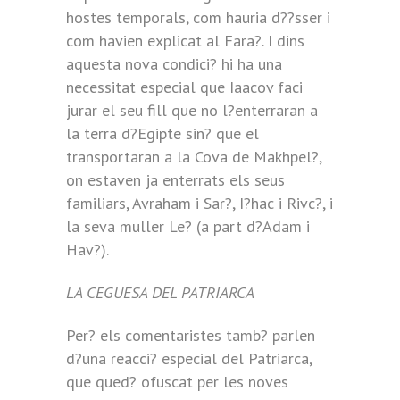
hostes temporals, com hauria d??sser i
com havien explicat al Fara?. I dins
aquesta nova condici? hi ha una
necessitat especial que Iaacov faci
jurar el seu fill que no l?enterraran a
la terra d?Egipte sin? que el
transportaran a la Cova de Makhpel?,
on estaven ja enterrats els seus
familiars, Avraham i Sar?, I?hac i Rivc?, i
la seva muller Le? (a part d?Adam i
Hav?).
LA CEGUESA DEL PATRIARCA
Per? els comentaristes tamb? parlen
d?una reacci? especial del Patriarca,
que qued? ofuscat per les noves