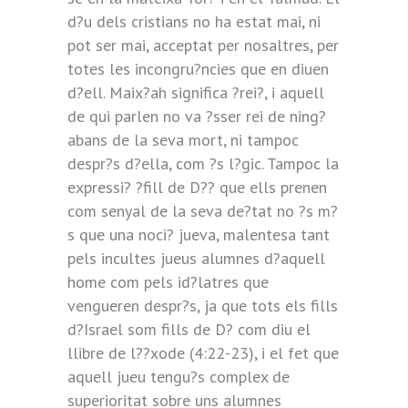
d?u dels cristians no ha estat mai, ni
pot ser mai, acceptat per nosaltres, per
totes les incongru?ncies que en diuen
d?ell. Maix?ah significa ?rei?, i aquell
de qui parlen no va ?sser rei de ning?
abans de la seva mort, ni tampoc
despr?s d?ella, com ?s l?gic. Tampoc la
expressi? ?fill de D?? que ells prenen
com senyal de la seva de?tat no ?s m?
s que una noci? jueva, malentesa tant
pels incultes jueus alumnes d?aquell
home com pels id?latres que
vengueren despr?s, ja que tots els fills
d?Israel som fills de D? com diu el
llibre de l??xode (4:22-23), i el fet que
aquell jueu tengu?s complex de
superioritat sobre uns alumnes