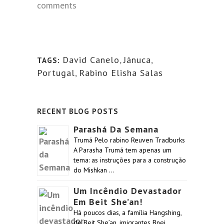
comments
David Canelo
,
Jánuca
,
TAGS:
Portugal
,
Rabino Elisha Salas
RECENT BLOG POSTS
Parashá Da Semana
Trumá Pelo rabino Reuven Tradburks
A Parasha Trumá tem apenas um
tema: as instruções para a construção
do Mishkan …
Um Incêndio Devastador
Em Beit She’an!
Há poucos dias, a família Hangshing,
de Beit She’an, imigrantes Bnei