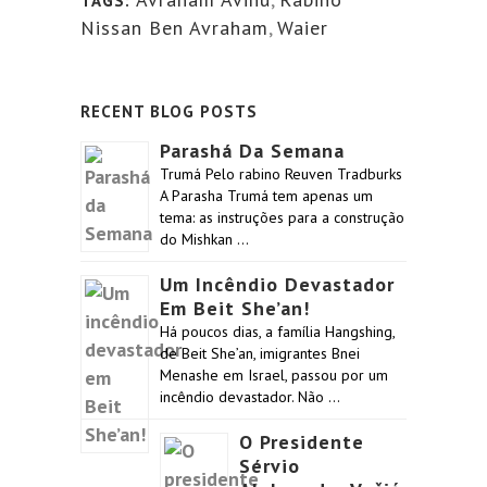
TAGS:
Nissan Ben Avraham
,
Waier
RECENT BLOG POSTS
Parashá Da Semana
Trumá Pelo rabino Reuven Tradburks
A Parasha Trumá tem apenas um
tema: as instruções para a construção
do Mishkan …
Um Incêndio Devastador
Em Beit She’an!
Há poucos dias, a família Hangshing,
de Beit She’an, imigrantes Bnei
Menashe em Israel, passou por um
incêndio devastador. Não …
O Presidente
Sérvio