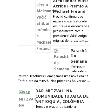
Aleksandar Vučić
Atribui Prémio A
Michael Freund
Freund confirma que
espera visitar Belgrado
em breve e encontrar-se
pessoalmente com o
presidente Vučić. Artigo
original do Jerusalem …
Parashá
Da
Semana
Mishpatim
Pelo rabino
Reuven Tradburks. Começamos uma nova era na
Torá: a era da Mitzvá. Nos primeiros 86 versos …
BAR MITZVAH NA
COMUNIDADE JUDAICA DE
ANTIOQUIA, COLÔMBIA
Temos o prazer de partilhar