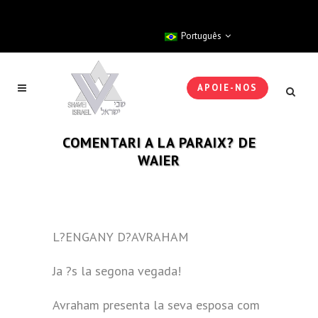
Português
APOIE-NOS
COMENTARI A LA PARAIX? DE
WAIER
L?ENGANY D?AVRAHAM
Ja ?s la segona vegada!
Avraham presenta la seva esposa com