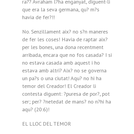
ra?? Avraham l?ha enganyat, diguent-li
que era la seva germana, qu? m?s
havia de fer?!!
No. Senzillament aix? no s?n maneres
de fer les coses! Havia de raptar aix?
per les bones, una dona recentment
arribada, encara que no fos casada? I si
no estava casada amb aquest i ho
estava amb altri? Aix? no se governa
un pa?s o una ciutat! Aqu? no hi ha
temor del Creador! El Creador li
contesta diguent: ?puresa de por?, pot
ser; per? ?netedat de mans? no n?hi ha
aqu? (20:6)!
EL LLOC DEL TEMOR