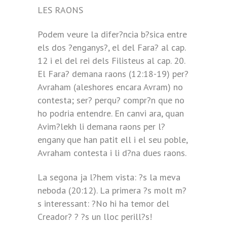
LES RAONS
Podem veure la difer?ncia b?sica entre
els dos ?enganys?, el del Fara? al cap.
12 i el del rei dels Filisteus al cap. 20.
El Fara? demana raons (12:18-19) per?
Avraham (aleshores encara Avram) no
contesta; ser? perqu? compr?n que no
ho podria entendre. En canvi ara, quan
Avim?lekh li demana raons per l?
engany que han patit ell i el seu poble,
Avraham contesta i li d?na dues raons.
La segona ja l?hem vista: ?s la meva
neboda (20:12). La primera ?s molt m?
s interessant: ?No hi ha temor del
Creador? ? ?s un lloc perill?s!