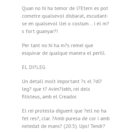
Quan no hi ha temor de l?Etern es pot
cometre qualsevol disbarat, escudant-
se en qualsevol llei o costum… i el m?
s fort guanyar?!
Per tant no hi ha m?s remei que
esquivar de qualque manera el perill.
EL DI?LEG
Un detall molt important ?s el ?di?
leg? que t? Avim?lekh, rei dels
filisteus, amb el Creador.
El rei protesta diguent que ?ell no ha
fet res?, clar. ?Amb puresa de cor i amb
netedat de mans? (20:5). Ups! Tendr?