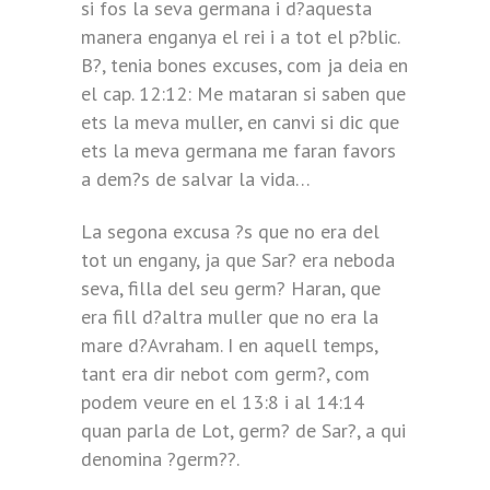
si fos la seva germana i d?aquesta
manera enganya el rei i a tot el p?blic.
B?, tenia bones excuses, com ja deia en
el cap. 12:12: Me mataran si saben que
ets la meva muller, en canvi si dic que
ets la meva germana me faran favors
a dem?s de salvar la vida…
La segona excusa ?s que no era del
tot un engany, ja que Sar? era neboda
seva, filla del seu germ? Haran, que
era fill d?altra muller que no era la
mare d?Avraham. I en aquell temps,
tant era dir nebot com germ?, com
podem veure en el 13:8 i al 14:14
quan parla de Lot, germ? de Sar?, a qui
denomina ?germ??.