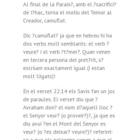
Al final de la Paraix?, amb el ?sacrifici?
de I?hac, torna el motiu del Temor al
Creador, camuflat.
Dic ?camuflat? ja que en hebreu hi ha
dos verbs molt semblants: el verb ?
veure? i el verb ?t?mer?. Quan venen
en tercera persona del pret?rit, s?
escriuen exactament igual (i estan
molt lligats)!
En el verset 22:14 els Savis fan un joc
de paraules. El verset diu que ?
Avraham don? el nom d?aquell lloc ?
el Senyor veur? (o proveir?)?, ja que es
diu avui ?en el Mont del Senyor es
veur? (o ?es deixar? veure?)? referint-
se a que els pelegrins venen a que el