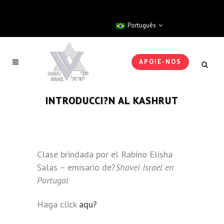
Português
APOIE-NOS
INTRODUCCI?N AL KASHRUT
Clase brindada por el Rabino Elisha
Salas – emisario de?
Shavei Israel en
Portugal
Haga click
aqu?