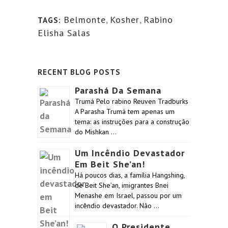
Belmonte
,
Kosher
,
Rabino
TAGS:
Elisha Salas
RECENT BLOG POSTS
Parashá Da Semana
Trumá Pelo rabino Reuven Tradburks
A Parasha Trumá tem apenas um
tema: as instruções para a construção
do Mishkan …
Um Incêndio Devastador
Em Beit She’an!
Há poucos dias, a família Hangshing,
de Beit She’an, imigrantes Bnei
Menashe em Israel, passou por um
incêndio devastador. Não …
O Presidente