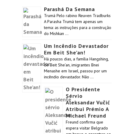
Parashá Da Semana
Trumá Pelo rabino Reuven Tradburks
A Parasha Trumá tem apenas um
tema: as instruções para a construção
do Mishkan …
Um Incêndio Devastador
Em Beit She’an!
Há poucos dias, a família Hangshing,
de Beit She’an, imigrantes Bnei
Menashe em Israel, passou por um
incêndio devastador. Não …
O Presidente
Sérvio
Aleksandar Vučić
Atribui Prémio A
Michael Freund
Freund confirma que
espera visitar Belgrado