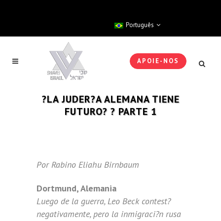
Português
APOIE-NOS
?LA JUDER?A ALEMANA TIENE
FUTURO? ? PARTE 1
Por Rabino Eliahu Birnbaum
Dortmund, Alemania
Luego de la guerra, Leo Beck contest?
negativamente, pero la inmigraci?n rusa