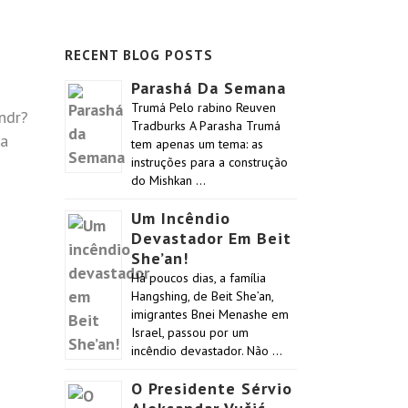
RECENT BLOG POSTS
Parashá Da Semana
Trumá Pelo rabino Reuven
endr?
Tradburks A Parasha Trumá
ha
tem apenas um tema: as
instruções para a construção
do Mishkan …
Um Incêndio
Devastador Em Beit
She’an!
Há poucos dias, a família
Hangshing, de Beit She’an,
imigrantes Bnei Menashe em
Israel, passou por um
incêndio devastador. Não …
O Presidente Sérvio