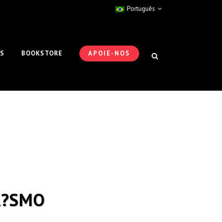
Português
ES
BOOKSTORE
APOIE-NOS
A?SMO