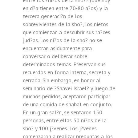
entre los ?ni?os de la sho?? (que hoy
en d?a tienen entre 70-80 a?os) y la
tercera generaci?n de los
sobrevivientes de la sho?, los nietos
que comienzan a descubrir sus ra?ces
jud?as. Los ni?os de la sho? no se
encuentran asiduamente para
conversar o deliberar sobre
determinados temas. Preservan sus
recuerdos en forma interna, secreta y
cerrada. Sin embargo, en honor al
seminario de ?Shavei Israel? y luego de
muchos pedidos, aceptaron participar
de una comida de shabat en conjunto.
En un gran sal?n, se sentaron 150
personas, entre ellas 50 ni?os de la
sho? y 100 j?venes. Los j?venes
comenzaron a realizar preguntas a los