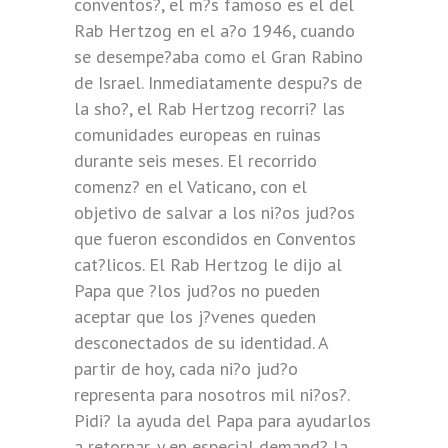
conventos?, el m?s famoso es el del
Rab Hertzog en el a?o 1946, cuando
se desempe?aba como el Gran Rabino
de Israel. Inmediatamente despu?s de
la sho?, el Rab Hertzog recorri? las
comunidades europeas en ruinas
durante seis meses. El recorrido
comenz? en el Vaticano, con el
objetivo de salvar a los ni?os jud?os
que fueron escondidos en Conventos
cat?licos. El Rab Hertzog le dijo al
Papa que ?los jud?os no pueden
aceptar que los j?venes queden
desconectados de su identidad. A
partir de hoy, cada ni?o jud?o
representa para nosotros mil ni?os?.
Pidi? la ayuda del Papa para ayudarlos
a retornar, y en especial demand? la