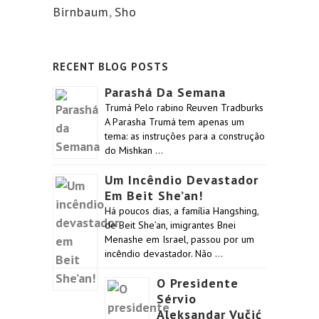
Birnbaum
,
Sho
RECENT BLOG POSTS
Parashá Da Semana
Trumá Pelo rabino Reuven Tradburks
A Parasha Trumá tem apenas um
tema: as instruções para a construção
do Mishkan …
Um Incêndio Devastador
Em Beit She’an!
Há poucos dias, a família Hangshing,
de Beit She’an, imigrantes Bnei
Menashe em Israel, passou por um
incêndio devastador. Não …
O Presidente
Sérvio
Aleksandar Vučić