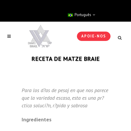
Português
APOIE-NOS
RECETA DE MATZE BRAIE
Para los d?as de pesaj en que nos parece
que la variedad escasa, esta es una pr?
ctica soluci?n, r?pida y sabrosa
Ingredientes