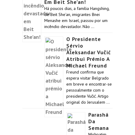
Em Beit She’an!
Há poucos dias, a família Hangshing,
de Beit She’an, imigrantes Bnei
Menashe em Israel, passou por um
incêndio devastador. Não …
O Presidente
Sérvio
Aleksandar Vučić
Atribui Prémio A
Michael Freund
Freund confirma que
espera visitar Belgrado
em breve e encontrar-se
pessoalmente com o
presidente Vučić. Artigo
original do Jerusalem …
Parashá
Da
Semana
Mishpatim