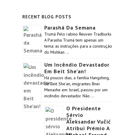
RECENT BLOG POSTS
Parashá Da Semana
Trumá Pelo rabino Reuven Tradburks
A Parasha Trumá tem apenas um
tema: as instruções para a construção
do Mishkan …
Um Incêndio Devastador
Em Beit She’an!
Há poucos dias, a família Hangshing,
de Beit She’an, imigrantes Bnei
Menashe em Israel, passou por um
incêndio devastador. Não …
O Presidente
Sérvio
Aleksandar Vučić
Atribui Prémio A
Michael Freund