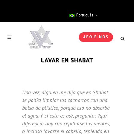
Português
APOIE-NOS
LAVAR EN SHABAT
Una vez, alguien me dijo que en Shabat
se pod?a limpiar los cacharros con una
bolsa de pl?stico, porque eso no absorbe
el agua. Y si esto es as?, pregunto: ?qu?
diferencia hay con cepillarse los dientes,
o incluso lavarse el cabello, teniendo en