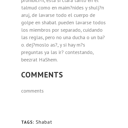
prohibici?n, esta si clara tanto en el
talmud como en maim?nides y shulj?n
aruj, de lavarse todo el cuerpo de
golpe en shabat. pueden lavarse todos
los miembros por separado, cuidando
las reglas, pero no una ducha o un ba?
o. dej?moslo as?, y si hay m?s
preguntas ya las ir? contestando,
beezrat HaShem.
COMMENTS
comments
Shabat
TAGS: