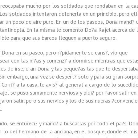
 preocupaba mucho por los soldados que rondaban en la cas
Los soldados intentaron detenerla en un principio, pero ell
rar un poco de aire puro. En un de los paseos, Dona mand? 
tantinopla. En la misma le comento Do?a Rajel acerca de 
sible para que sus barcos lleguen a puerto seguro.
a Dona en su paseo, pero r?pidamente se cans?, vio que
asear con las ni?as y comenz? a dormirse mientras que esta
tes de irse, eran Dona y las peque?as las que lo despertab
 Sin embargo, una vez se despert? solo y para su gran sorpr
 Corri? a la casa, le avis? al general a cargo de lo sucedido
jel se puso sumamente nerviosa y pidi? por favor salir en
jaron salir, pero sus nervios y los de sus nueras ?convenci
.
o, se enfureci? y mand? a buscarlas por todo el pa?s. Don
en lo del hermano de la anciana, en el bosque, donde el mi