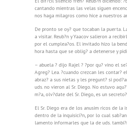
El dif?cil silencio fren? Reub?n diciendo:
cantando mientras las velas siguen encen
nos haga milagros como hice a nuestros a
De pronto se oy? que tocaban la puerta. La
a visitar. Reub?n y Yaacov salieron a recibir
por el cumplea?os. El invitado hizo la ben
hora hasta que se oblig? a detenerse y pid
– abuela ? dijo Rajel ? ?por qu? vino el s
Agreg? Lea. ?cuando crezcan les contar? el
abraz? a sus nietas y les pregunt? si pod?an
uds. no vieron al Sr. Diego. No estuvo aqu?
m?a, olv?date del Sr. Diego, es un secreto?
El Sr. Diego era de los anusim ricos de la 
dentro de la inquisici?n, por lo cual sab?a
lamento informarles que la de uds. tambi