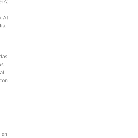
r?a.
. Al
ia.
ndas
os
al
 con
? en