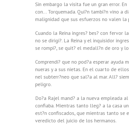
Sin embargo la visita fue un gran error. En
con… Torquemada. Qui?n tambi?n vino a dia
malignidad que sus esfuerzos no valen la 
Cuando la Reina ingres? bes? con fervor l
no se dirigi?. La Reina y el inquisidor ingr
se rompi?, se quit? el medall?n de oro y lo
Comprendi? que no pod?a esperar ayuda m?
nueras y a sus nietas. En el cuarto de ello
nel subterr?neo que sal?a al mar. All? si
peligro.
Do?a Rajel mand? a la nueva empleada al m
confiaba. Mientras tanto lleg? a la casa u
est?n confiscados, que mientras tanto se 
veredicto del juicio de los hermanos.