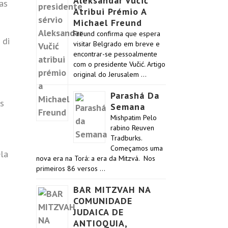
Aleksandar Vučić
as
Atribui Prémio A
Michael Freund
Freund confirma que espera
 di
visitar Belgrado em breve e
encontrar-se pessoalmente
com o presidente Vučić. Artigo
original do Jerusalem …
Parashá Da
as
Semana
Mishpatim Pelo
rabino Reuven
Tradburks.
Começamos uma
ela
nova era na Torá: a era da Mitzvá. Nos
primeiros 86 versos …
BAR MITZVAH NA
COMUNIDADE
JUDAICA DE
ANTIOQUIA,