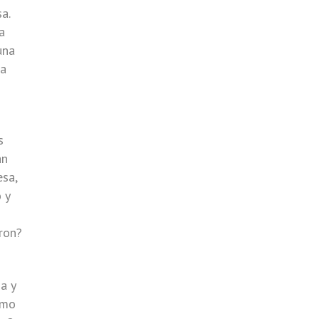
a.
a
una
la
s
an
esa,
 y
eron?
a y
smo