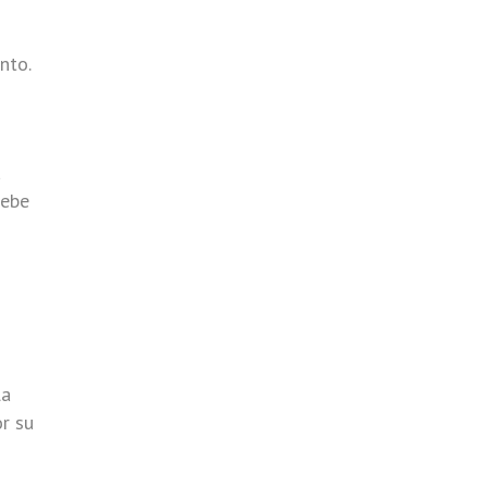
nto.
a
debe
la
or su