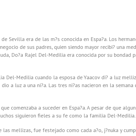
de Sevilla era de las m?s conocida en Espa?a. Los herman
negocio de sus padres, quien siendo mayor recibi? una med
iuda, Do?a Rajel Del-Medilia era conocida por su bondad p
lia Del-Medilia cuando la esposa de Yaacov di? a luz melliz
io a luz a una ni?a. Las tres ni?as nacieron en la semana 
lo que comenzaba a suceder en Espa?a. A pesar de que algu
uchos siguieron fieles a su fe como la familia Del-Medilia.
e las mellizas, fue festejado como cada a?o, j?nuka y cump