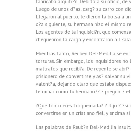
fabricaba alquitr?n. Debido a su oficio, d
Luego de unos d?as, carg? su carro con dic
Llegaron al puerto, le dieron la bolsa a un
d?a siguiente, su hermana hizo el mismo rec
Los agentes de la inquisici?n, que comenza
chequearon la carga y encontraron a L?ala
Mientras tanto, Reuben Del-Medilia se en
torturas. Sin embargo, los inquisidores no
maltratos que recib?a. De repente se abri?
prisionero de convertirse y as? salvar su 
valent?a, dejando claro que estaba dispu
terminar como tu hermano?? ? pregunt? el
?Que tonto eres Torquemada? ? dijo ? ?si c
convertirse en un cristiano fiel, y encima si
Las palabras de Reub?n Del-Medilia insulta