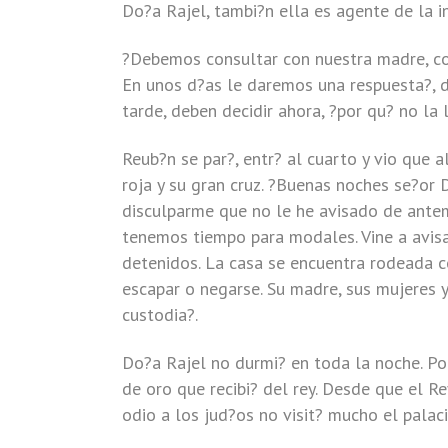
Do?a Rajel, tambi?n ella es agente de la in
?Debemos consultar con nuestra madre, co
En unos d?as le daremos una respuesta?, 
tarde, deben decidir ahora, ?por qu? no la
Reub?n se par?, entr? al cuarto y vio que 
roja y su gran cruz. ?Buenas noches se?or 
disculparme que no le he avisado de antem
tenemos tiempo para modales. Vine a avisar
detenidos. La casa se encuentra rodeada c
escapar o negarse. Su madre, sus mujeres y
custodia?.
Do?a Rajel no durmi? en toda la noche. Po
de oro que recibi? del rey. Desde que el R
odio a los jud?os no visit? mucho el palac