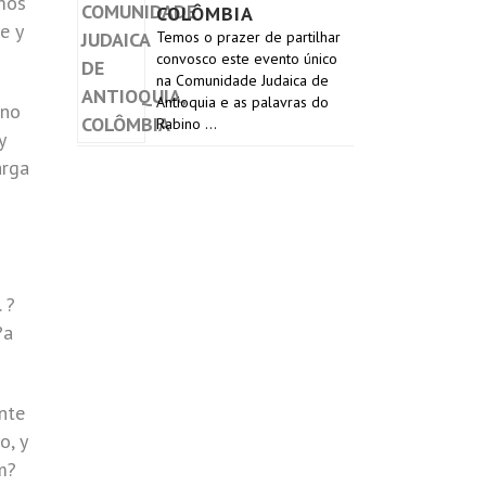
amos
COLÔMBIA
e y
Temos o prazer de partilhar
convosco este evento único
na Comunidade Judaica de
Antioquia e as palavras do
ino
Rabino …
y
arga
 ?
?a
ente
o, y
m?