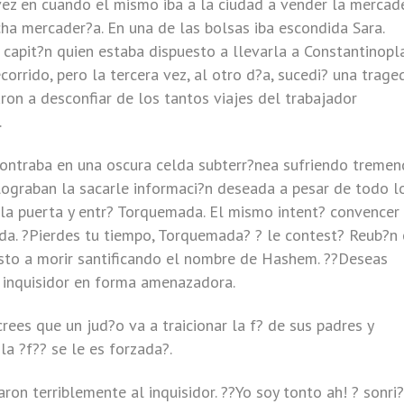
e vez en cuando el mismo iba a la ciudad a vender la mercade
ha mercader?a. En una de las bolsas iba escondida Sara.
 capit?n quien estaba dispuesto a llevarla a Constantinopla
orrido, pero la tercera vez, al otro d?a, sucedi? una traged
ron a desconfiar de los tantos viajes del trabajador
.
contraba en una oscura celda subterr?nea sufriendo treme
 lograban la sacarle informaci?n deseada a pesar de todo l
 la puerta y entr? Torquemada. El mismo intent? convencer 
vida. ?Pierdes tu tiempo, Torquemada? ? le contest? Reub?n
esto a morir santificando el nombre de Hashem. ??Deseas
 inquisidor en forma amenazadora.
rees que un jud?o va a traicionar la f? de sus padres y
 la ?f?? se le es forzada?.
ron terriblemente al inquisidor. ??Yo soy tonto ah! ? sonri