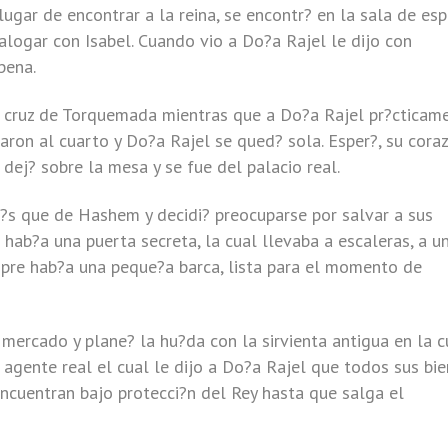
 lugar de encontrar a la reina, se encontr? en la sala de es
logar con Isabel. Cuando vio a Do?a Rajel le dijo con
pena.
a cruz de Torquemada mientras que a Do?a Rajel pr?cticam
esaron al cuarto y Do?a Rajel se qued? sola. Esper?, su cora
 dej? sobre la mesa y se fue del palacio real.
s que de Hashem y decidi? preocuparse por salvar a sus
s hab?a una puerta secreta, la cual llevaba a escaleras, a un
empre hab?a una peque?a barca, lista para el momento de
ercado y plane? la hu?da con la sirvienta antigua en la c
n agente real el cual le dijo a Do?a Rajel que todos sus bi
encuentran bajo protecci?n del Rey hasta que salga el