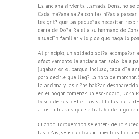
La anciana sirvienta llamada Dona, no se
Cada ma?ana sal?a con las ni?as a pasear. 
les grit? que las peque?as necesitan respi
carta de Do?a Rajel a su hermano de Cons
situaci?n familiar y le pide que haga lo po
Al principio, un soldado sol?a acompa?ar 
efectivamente la anciana tan solo iba a p
jugaban en el parque. Incluso, cada d?a an
para decirle que lleg? la hora de marchar.
la anciana y las ni?as hab?an desaparecido.
en el hogar comenz? un esc?ndalo, Do?a Ra
busca de sus nietas. Los soldados no la de
a los soldados que se trataba de algo real
Cuando Torquemada se enter? de lo sucedid
las ni?as, se encontraban mientras tanto 