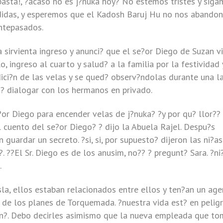
 ?basta!, ?acaso no es j?nuka hoy? No estemos tristes y sig
didas, y esperemos que el Kadosh Baruj Hu no nos abandon
ntepasados.
 sirvienta ingreso y anunci? que el se?or Diego de Suzan v
lo, ingreso al cuarto y salud? a la familia por la festividad 
dici?n de las velas y se qued? observ?ndolas durante una l
i? dialogar con los hermanos en privado.
e?or Diego para encender velas de j?nuka? ?y por qu? llor??
 cuento del se?or Diego? ? dijo la Abuela Rajel. Despu?s
 guardar un secreto. ?si, si, por supuesto? dijeron las ni?as.
?. ??El Sr. Diego es de los anusim, no?? ? pregunt? Sara. ?ni
.
isla, ellos estaban relacionados entre ellos y ten?an un ag
n de los planes de Torquemada. ?nuestra vida est? en peligr
?n?. Debo decirles asimismo que la nueva empleada que to