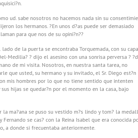
quisici?n.
mo ud. sabe nosotros no hacemos nada sin su consentimie
dijeron los hermanos. ?En unos d?as puede ser demasiado
 llaman para que nos de su opini?n??
al lado de la puerta se encontraba Torquemada, con su cap
Del-Medilia? ? dijo el asesino con una sonrisa perversa ? ?
ano de mi visita. Nosotros, en nuestra santa tarea, no
le que usted, su hermano y su invitado, el Sr. Diego est?n
on mis hombres por lo que no tiene sentido que intenten
 sus hijas se quedar?n por el momento en la casa, bajo
r la ma?ana se puso su vestido m?s lindo y tom? la medal
ey Fernando se cas? con la Reina Isabel que era conocida p
io, a donde si frecuentaba anteriormente.