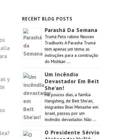
RECENT BLOG POSTS
Parashá Da Semana
Trumá Pelo rabino Reuven
os
Tradburks A Parasha Trumá
alla
tem apenas um tema: as
ara
instruções para a construção
do Mishkan …
Um Incêndio
as y
Devastador Em Beit
de
She’an!
Há poucos dias, a família
Hangshing, de Beit She’an,
imigrantes Bnei Menashe em
nos
Israel, passou por um
incêndio devastador. Não …
O Presidente Sérvio
lea?