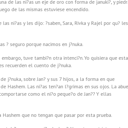
una de las ni?as un eje de oro con forma de januki?, y piedr
 fuego de las mismas estuviese encendido.
as ni?as y les dijo: ?saben, Sara, Rivka y Rajel por qu? les
?as ? seguro porque nacimos en j?nuka.
n embargo, tuve tambi?n otra intenci?n. Yo quisiera que est
es recuerden el cuento de j?nuka.
de j?nuka, sobre Jan? y sus 7 hijos, a la forma en que
 de Hashem. Las ni?as ten?an l?grimas en sus ojos. La abu
 comportarse como el ni?o peque?o de Jan?? Y ellas
era Hashem que no tengan que pasar por esta prueba.