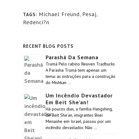
Michael Freund
,
Pesaj
,
TAGS:
Redenci?n
RECENT BLOG POSTS
Parashá Da Semana
Trumá Pelo rabino Reuven Tradburks
A Parasha Trumá tem apenas um
tema: as instruções para a construção
do Mishkan …
Um Incêndio Devastador
Em Beit She’an!
Há poucos dias, a família Hangshing,
de Beit She’an, imigrantes Bnei
Menashe em Israel, passou por um
incêndio devastador. Não …