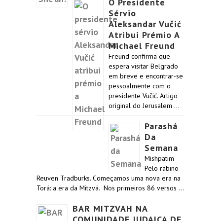
O Presidente
Sérvio
Aleksandar Vučić
Atribui Prémio A
Michael Freund
Freund confirma que
espera visitar Belgrado
em breve e encontrar-se
pessoalmente com o
presidente Vučić. Artigo
original do Jerusalem …
Parashá
Da
Semana
Mishpatim
Pelo rabino
Reuven Tradburks. Começamos uma nova era na
Torá: a era da Mitzvá. Nos primeiros 86 versos …
BAR MITZVAH NA
COMUNIDADE JUDAICA DE