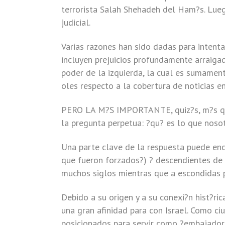
terrorista Salah Shehadeh del Ham?s. Lue
judicial.
Varias razones han sido dadas para intenta
incluyen prejuicios profundamente arraigad
poder de la izquierda, la cual es sumamen
oles respecto a la cobertura de noticias e
PERO LA M?S IMPORTANTE, quiz?s, m?s que
la pregunta perpetua: ?qu? es lo que nos
Una parte clave de la respuesta puede enc
que fueron forzados?) ? descendientes de 
muchos siglos mientras que a escondidas p
Debido a su origen y a su conexi?n hist?ri
una gran afinidad para con Israel. Como c
posicionados para servir como ?embajador