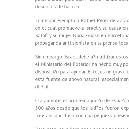
deseosos de hacerlo.
Tome por ejemplo a Rafael Perez de Zaragoz
en el cual promueve a Israel y su causa en 
Kalafi y su mujer Nuria Guash en Barcelona,
propaganda anti sionista en la prensa local
Sin embargo, Israel debe a?n utilizar esto
el Ministerio del Exterior ha hecho muy po
disposici?n para ayudar. Esto, es un grave
esta fuente de apoyo natural, especialmen
dif?cil.
Claramente, el problema jud?o de Espa?a n
500 a?os desde que los jud?os fueron expu
tolerancia incluso con una peque?a presenc