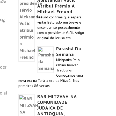
Aleksandar Vučić
a?a.
Atribui Prémio A
Michael Freund
Freund confirma que espera
37%
visitar Belgrado em breve e
encontrar-se pessoalmente
com o presidente Vučić. Artigo
original do Jerusalem …
Parashá Da
Semana
Mishpatim Pelo
rabino Reuven
oder
Tradburks.
Começamos uma
nova era na Torá: a era da Mitzvá. Nos
primeiros 86 versos …
e al
BAR MITZVAH NA
COMUNIDADE
JUDAICA DE
ANTIOQUIA,