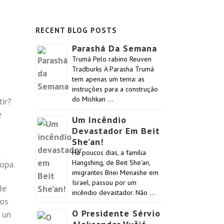
RECENT BLOG POSTS
Parashá Da Semana
Trumá Pelo rabino Reuven
Tradburks A Parasha Trumá
tem apenas um tema: as
instruções para a construção
do Mishkan …
ir?
e
Um Incêndio
Devastador Em Beit
She’an!
Há poucos dias, a família
Hangshing, de Beit She’an,
opa.
imigrantes Bnei Menashe em
Israel, passou por um
de
incêndio devastador. Não …
los
O Presidente Sérvio
 un