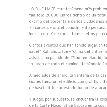
LO QUE HACE este fen?meno m?s problem?t
tan solo 20.000 jud?os dentro de un total
d?cimo del porcentaje de los ciudadanos e
En consecuencia, el conocimiento personal
inexistente. Y de todas formas ellos pare
Ciertos eventos que han tenido lugar en l
israel? Rafi Shotz fue v?ctima del antisem
asistir a un partido de f?tbol en Madrid, 
lo largo de todo el camino, llam?ndolo ?pe
A mediados de enero, la ventana de la cas
cuales llenaron el edificio con grafitis a
de baseball fue arrestado luego de atacar
Y luego, por supuesto, se encuentra la es
de la Corte Nacional de Espa?a en la cual 