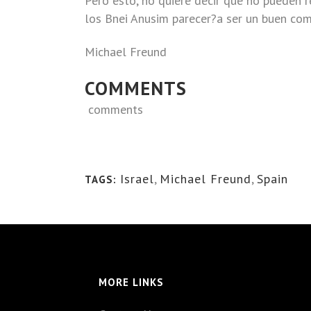
Pero esto, no quiere decir que no pueden re
los Bnei Anusim parecer?a ser un buen com
Michael Freund
COMMENTS
comments
Israel
,
Michael Freund
,
Spain
TAGS:
MORE LINKS