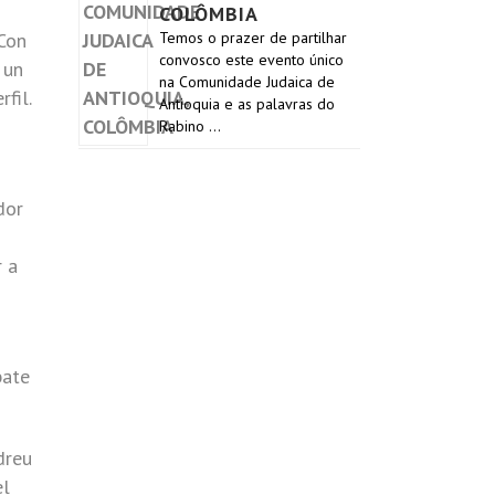
COLÔMBIA
Con
Temos o prazer de partilhar
convosco este evento único
 un
na Comunidade Judaica de
fil.
Antioquia e as palavras do
Rabino …
dor
r a
bate
dreu
el