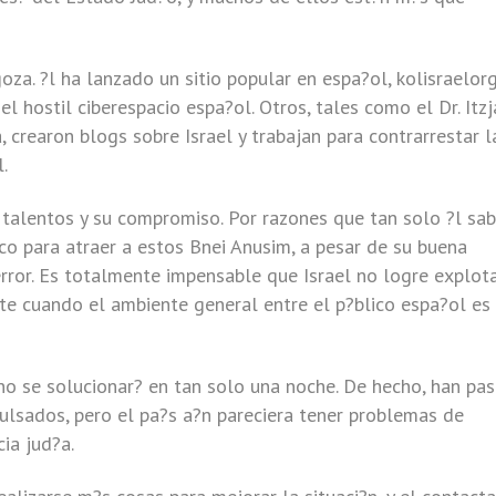
a. ?l ha lanzado un sitio popular en espa?ol, kolisraelorg
el hostil ciberespacio espa?ol. Otros, tales como el Dr. Itzj
 crearon blogs sobre Israel y trabajan para contrarrestar l
.
s talentos y su compromiso. Por razones que tan solo ?l sab
co para atraer a estos Bnei Anusim, a pesar de su buena
 error. Es totalmente impensable que Israel no logre explot
te cuando el ambiente general entre el p?blico espa?ol es
o se solucionar? en tan solo una noche. De hecho, han pa
lsados, pero el pa?s a?n pareciera tener problemas de
ia jud?a.