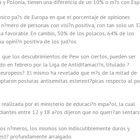
a y Polonia, tienen una diferencia de un 10% o m?s con Esp
nico pa?s de Europa en que el porcentaje de opiniones
l n?mero de personas con visi?n positiva, con tan solo un 
ma favorable. En cambio, 50% de los polacos, 64% de los
a opini?n positiva de los jud?os.
 que los descubrimientos de Pew son ciertos, pueden ser
o en febrero por la Liga de Antidifamaci?n, titulado ?
s europeos?. El mismo ha revelado que m?s de la mitad de
ptaron posturas antisemitas estereot?picas respecto al p
realizada por el ministerio de educaci?n espa?ol, la cual
diantes entre 12 y 18 a?os dijeron que no querr?an sentars
os n?meros, los mismos son indiscutiblemente duros y
 est? profundamente arraigado.