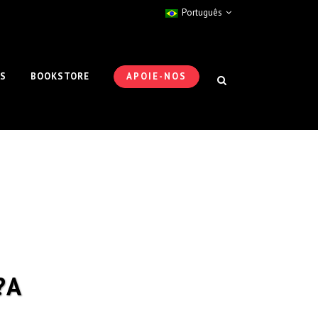
Português
ES
BOOKSTORE
APOIE-NOS
?A