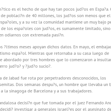
ico es el hecho de que hay tan pocos jud?os en Espa?a. 
 de poblaci?n de 40 millones, los jud?os son menos que el
spa?oles, y a su vez la comunidad mantiene un muy bajo per
 de los espa?oles con jud?os, es sumamente limitado, sino
cen odiarnos con extremada pasi?n.
os ?ltimos meses apoyan dichos datos. En mayo, el embaja
itismo espa?ol. Mientras que retornaba a su casa luego de
fue abordado por tres hombres que lo comenzaron a insulta
rro jud?o? y ?jud?o sucio?.
a de Jabad fue rota por perpetradores desconocidos, los
ntisemitas. Dos semanas despu?s, un hombre que llevaba un 
 a la sinagoga de Barcelona y a sus trabajadores.
candalosa decisi?n que fue tomada por el juez Fernando An
decidi? investigar a generales israel?es por el asesinato d