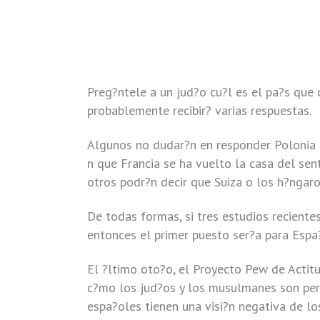
Preg?ntele a un jud?o cu?l es el pa?s que 
probablemente recibir? varias respuestas.
Algunos no dudar?n en responder Polonia o
n que Francia se ha vuelto la casa del se
otros podr?n decir que Suiza o los h?ngar
De todas formas, si tres estudios reciente
entonces el primer puesto ser?a para Espa?
El ?ltimo oto?o, el Proyecto Pew de Actitu
c?mo los jud?os y los musulmanes son perc
espa?oles tienen una visi?n negativa de l