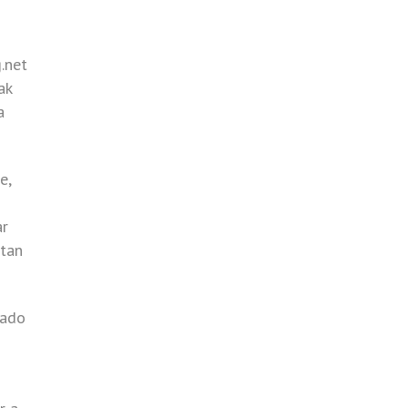
.net
ak
a
e,
ar
 tan
sado