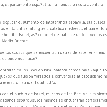
go, el parlamento espa?ol tomo riendas en esta aventura
r explicar el aumento de intolerancia espa?ola, las cuales
os en la antisemita iglesia cat?lica medieval, el aumento 
te hostil a Israel, as? como el desbalance de los medios e
n Medio Oriente.
 las causas que se encuentran detr?s de este fen?meno 
otros podemos hacer?
ontrarse en los Bnei Anusim (palabra hebrea para ?aquello
jud?os que fueron forzados a convertirse al catolicismo h
reservaron su identidad jud?a.
ca con el pueblo de Israel, muchos de los Bnei Anusim sient
iudadanos espa?oles, los mismos se encuentran perfectame
es? del Estado Jud?o, y muchos de ellos est?n m?s que