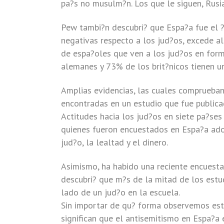
pa?s no musulm?n. Los que le siguen, Rusi
Pew tambi?n descubri? que Espa?a fue el ?
negativas respecto a los jud?os, excede a
de espa?oles que ven a los jud?os en for
alemanes y 73% de los brit?nicos tienen un
Amplias evidencias, las cuales comprueban
encontradas en un estudio que fue publicad
Actitudes hacia los jud?os en siete pa?se
quienes fueron encuestados en Espa?a ado
jud?o, la lealtad y el dinero.
Asimismo, ha habido una reciente encuesta 
descubri? que m?s de la mitad de los estu
lado de un jud?o en la escuela.
Sin importar de qu? forma observemos est
significan que el antisemitismo en Espa?a