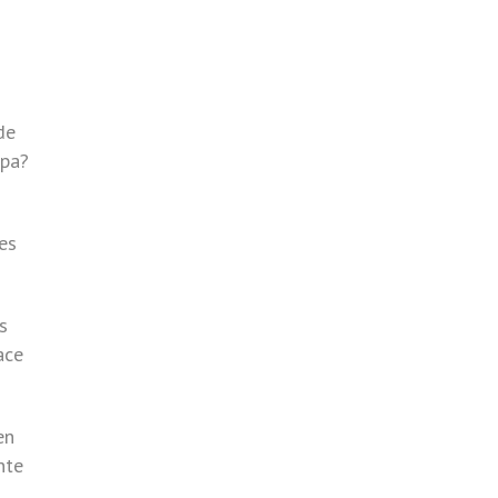
de
spa?
es
s
ace
en
nte