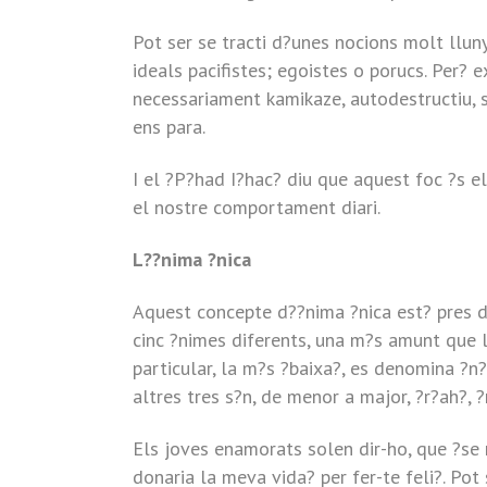
Pot ser se tracti d?unes nocions molt lluny
ideals pacifistes; egoistes o porucs. Per? 
necessariament kamikaze, autodestructiu, 
ens para.
I el ?P?had I?hac? diu que aquest foc ?s el
el nostre comportament diari.
L??nima ?nica
Aquest concepte d??nima ?nica est? pres d
cinc ?nimes diferents, una m?s amunt que l
particular, la m?s ?baixa?, es denomina ?n?f
altres tres s?n, de menor a major, ?r?ah?, ?
Els joves enamorats solen dir-ho, que ?se 
donaria la meva vida? per fer-te feli?. Pot