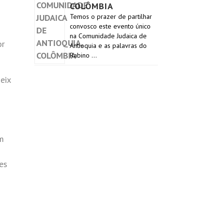
COLÔMBIA
Temos o prazer de partilhar
convosco este evento único
na Comunidade Judaica de
or
Antioquia e as palavras do
Rabino …
eix
im
les