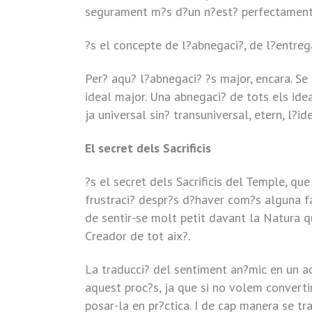
segurament m?s d?un n?est? perfectament co
?s el concepte de l?abnegaci?, de l?entrega
Per? aqu? l?abnegaci? ?s major, encara. Se 
ideal major. Una abnegaci? de tots els ideals
ja universal sin? transuniversal, etern, l?ide
El secret dels Sacrificis
?s el secret dels Sacrificis del Temple, qu
frustraci? despr?s d?haver com?s alguna f
de sentir-se molt petit davant la Natura q
Creador de tot aix?.
La traducci? del sentiment an?mic en un ac
aquest proc?s, ja que si no volem convertir
posar-la en pr?ctica. I de cap manera se tr