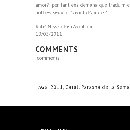
amor?; per tant ens demana que traduim e
noltres seguim ?vivint d?amor??
Rab? Niss?n Ben Avraham
10/03/2011
COMMENTS
comments
2011
,
Catal
,
Parashá de la Sem
TAGS: