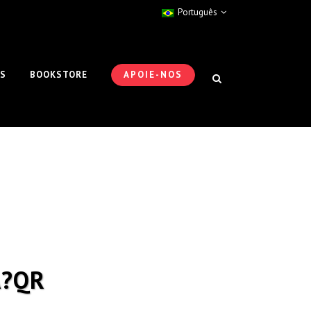
Português
ES
BOOKSTORE
APOIE-NOS
A?QR