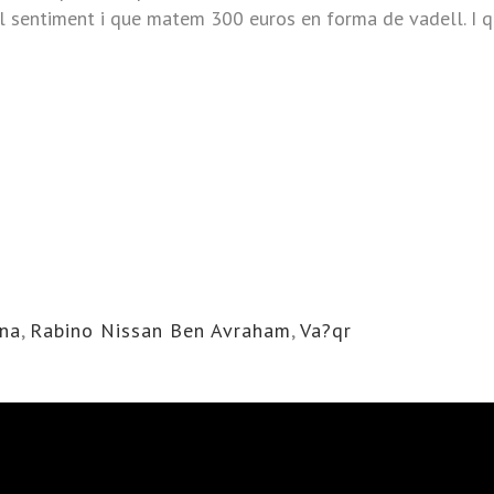
l sentiment i que matem 300 euros en forma de vadell. I 
ana
,
Rabino Nissan Ben Avraham
,
Va?qr