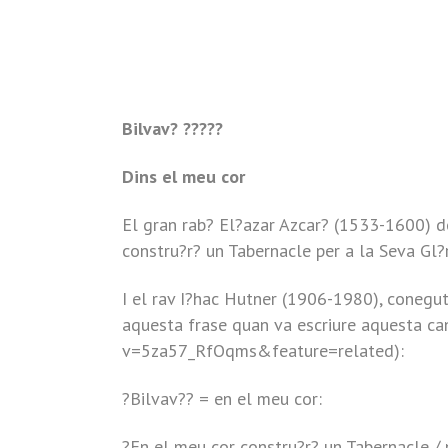
Bilvav? ?????
Dins el meu cor
El gran rab? El?azar Azcar? (1533-1600) d
constru?r? un Tabernacle per a la Seva Gl?ri
I el rav I?hac Hutner (1906-1980), conegut
aquesta frase quan va escriure aquesta c
v=5za57_RfOqms&feature=related):
?Bilvav?? = en el meu cor:
?En el meu cor constru?r? un Tabernacle / 