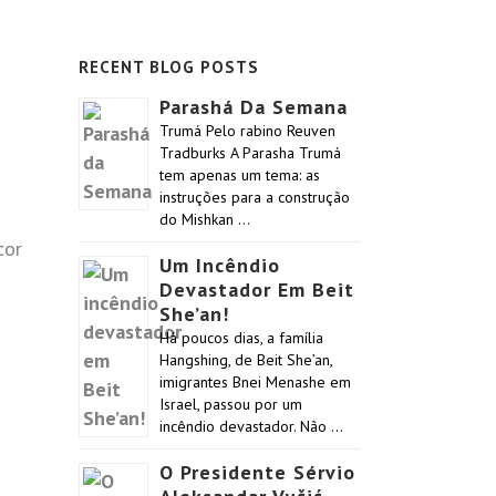
RECENT BLOG POSTS
Parashá Da Semana
Trumá Pelo rabino Reuven
Tradburks A Parasha Trumá
tem apenas um tema: as
instruções para a construção
do Mishkan …
cor
Um Incêndio
Devastador Em Beit
She’an!
Há poucos dias, a família
Hangshing, de Beit She’an,
imigrantes Bnei Menashe em
Israel, passou por um
incêndio devastador. Não …
O Presidente Sérvio