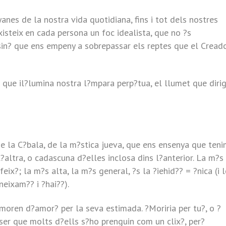
anes de la nostra vida quotidiana, fins i tot dels nostres
existeix en cada persona un foc idealista, que no ?s
sin? que ens empeny a sobrepassar els reptes que el Cread
 que il?lumina nostra l?mpara perp?tua, el llumet que dirig
e la C?bala, de la m?stica jueva, que ens ensenya que ten
?altra, o cadascuna d?elles inclosa dins l?anterior. La m?s
eix?; la m?s alta, la m?s general, ?s la ?iehid?? = ?nica (i 
neixam?? i ?hai??).
moren d?amor? per la seva estimada. ?Moriria per tu?, o ?
 ser que molts d?ells s?ho prenguin com un clix?, per?