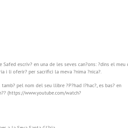
e Safed escriv? en una de les seves can?ons: ?dins el meu 
a i li oferir? per sacrifici la meva ?nima ?nica?.
 tamb? pel nom del seu llibre ?P?had I?hac?, es bas? en
an?? (https://www.youtube.com/watch?
per a la Seva Santa Gl?ria