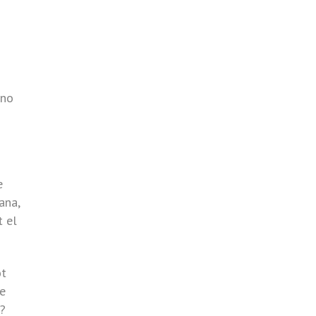
 no
e
ana,
t el
ot
ue
d?