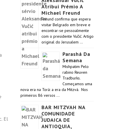
Aleksandar Vučić
Atribui Prémio A
Michael Freund
Freund confirma que espera
visitar Belgrado em breve e
encontrar-se pessoalmente
com o presidente Vučić. Artigo
original do Jerusalem …
Parashá Da
a
Semana
Mishpatim Pelo
rabino Reuven
Tradburks.
Começamos uma
nova era na Torá: a era da Mitzvá. Nos
primeiros 86 versos …
?
BAR MITZVAH NA
COMUNIDADE
. El
JUDAICA DE
ANTIOQUIA,