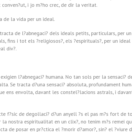
nven?ut, i jo m?ho crec, de dir la veritat.
 de la vida per un ideal.
tracta de l?abnegaci? dels ideals petits, particulars, per un
, fins i tot els ?religiosos?, els ?espirituals?, per un ideal
al div?.
e exigien l?abnegaci? humana. No tan sols per la sensaci? d
alta. Se tracta d?una sensaci? absoluta, profundament hum
ue ens envolta, davant les constel?lacions astrals, i davan
te f?sic de degollaci? d?un anyell ?s el pas m?s fort de t
 la nostra espiritualitat en un clix?, no tenim m?s remei q
acta de posar en pr?ctica el ?morir d?amor?, sin? el ?viure 