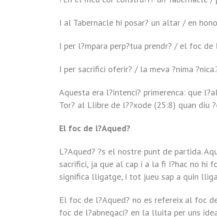
I al Tabernacle hi posar? un altar / en hon
I per l?mpara perp?tua prendr? / el foc de
I per sacrifici oferir? / la meva ?nima ?nica.
Aquesta era l?intenci? primerenca: que l?alt
Tor? al Llibre de l??xode (25:8) quan diu ?
El foc de l?Aqued?
L?Aqued? ?s el nostre punt de partida. Aque
sacrifici, ja que al cap i a la fi I?hac no hi
significa lligatge, i tot jueu sap a quin llig
El foc de l?Aqued? no es refereix al foc de
foc de l?abnegaci? en la lluita per uns ide