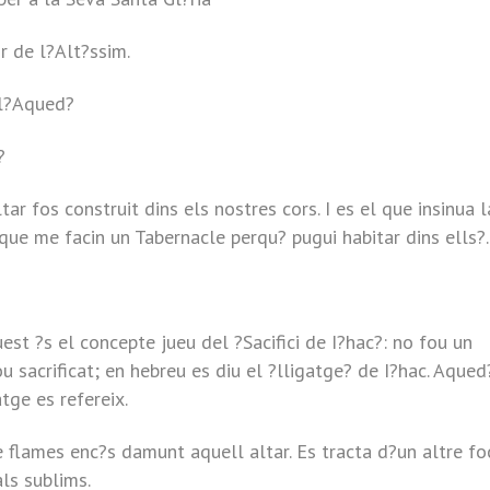
or de l?Alt?ssim.
 l?Aqued?
?
ar fos construit dins els nostres cors. I es el que insinua l
que me facin un Tabernacle perqu? pugui habitar dins ells?.
st ?s el concepte jueu del ?Sacifici de I?hac?: no fou un
 fou sacrificat; en hebreu es diu el ?lligatge? de I?hac. Aqued
atge es refereix.
 flames enc?s damunt aquell altar. Es tracta d?un altre foc
als sublims.