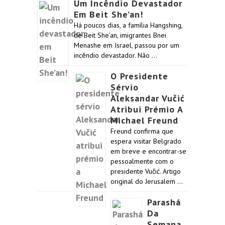
Um Incêndio Devastador
Em Beit She’an!
Há poucos dias, a família Hangshing,
de Beit She’an, imigrantes Bnei
Menashe em Israel, passou por um
incêndio devastador. Não …
O Presidente
Sérvio
Aleksandar Vučić
Atribui Prémio A
Michael Freund
Freund confirma que
espera visitar Belgrado
em breve e encontrar-se
pessoalmente com o
presidente Vučić. Artigo
original do Jerusalem …
Parashá
Da
Semana