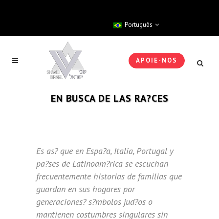
Português
APOIE-NOS
EN BUSCA DE LAS RA?CES
Es as? que en Espa?a, Italia, Portugal y
pa?ses de Latinoam?rica se escuchan
frecuentemente historias de familias que
guardan en sus hogares por
generaciones? s?mbolos jud?os o
mantienen costumbres singulares sin