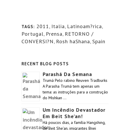
2011
,
Italia
,
Latinoam?rica
,
TAGS:
Portugal
,
Prensa
,
RETORNO /
CONVERSI?N
,
Rosh haShana
,
Spain
RECENT BLOG POSTS
Parashá Da Semana
Trumá Pelo rabino Reuven Tradburks
A Parasha Trumá tem apenas um
tema: as instruções para a construção
do Mishkan …
Um Incêndio Devastador
Em Beit She’an!
Há poucos dias, a família Hangshing,
de Beit She’an, imigrantes Bnei