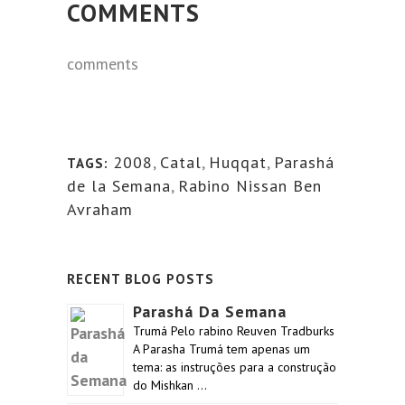
COMMENTS
comments
2008
,
Catal
,
Huqqat
,
Parashá
TAGS:
de la Semana
,
Rabino Nissan Ben
Avraham
RECENT BLOG POSTS
Parashá Da Semana
Trumá Pelo rabino Reuven Tradburks
A Parasha Trumá tem apenas um
tema: as instruções para a construção
do Mishkan …