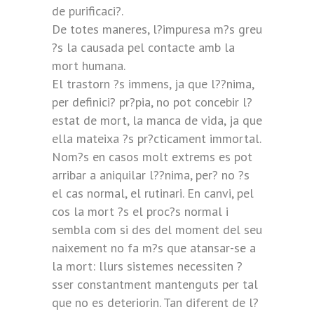
de purificaci?.
De totes maneres, l?impuresa m?s greu
?s la causada pel contacte amb la
mort humana.
El trastorn ?s immens, ja que l??nima,
per definici? pr?pia, no pot concebir l?
estat de mort, la manca de vida, ja que
ella mateixa ?s pr?cticament immortal.
Nom?s en casos molt extrems es pot
arribar a aniquilar l??nima, per? no ?s
el cas normal, el rutinari. En canvi, pel
cos la mort ?s el proc?s normal i
sembla com si des del moment del seu
naixement no fa m?s que atansar-se a
la mort: llurs sistemes necessiten ?
sser constantment mantenguts per tal
que no es deteriorin. Tan diferent de l?