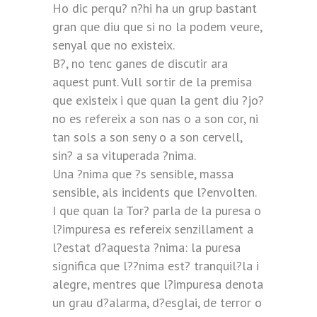
Ho dic perqu? n?hi ha un grup bastant
gran que diu que si no la podem veure,
senyal que no existeix.
B?, no tenc ganes de discutir ara
aquest punt. Vull sortir de la premisa
que existeix i que quan la gent diu ?jo?
no es refereix a son nas o a son cor, ni
tan sols a son seny o a son cervell,
sin? a sa vituperada ?nima.
Una ?nima que ?s sensible, massa
sensible, als incidents que l?envolten.
I que quan la Tor? parla de la puresa o
l?impuresa es refereix senzillament a
l?estat d?aquesta ?nima: la puresa
significa que l??nima est? tranquil?la i
alegre, mentres que l?impuresa denota
un grau d?alarma, d?esglai, de terror o