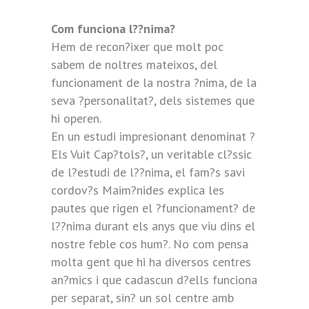
Com funciona l??nima?
Hem de recon?ixer que molt poc
sabem de noltres mateixos, del
funcionament de la nostra ?nima, de la
seva ?personalitat?, dels sistemes que
hi operen.
En un estudi impresionant denominat ?
Els Vuit Cap?tols?, un veritable cl?ssic
de l?estudi de l??nima, el fam?s savi
cordov?s Maim?nides explica les
pautes que rigen el ?funcionament? de
l??nima durant els anys que viu dins el
nostre feble cos hum?. No com pensa
molta gent que hi ha diversos centres
an?mics i que cadascun d?ells funciona
per separat, sin? un sol centre amb