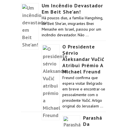
Um Incêndio Devastador
Em Beit She’an!
Há poucos dias, a família Hangshing,
de Beit She’an, imigrantes Bnei
Menashe em Israel, passou por um
incêndio devastador. Não …
O Presidente
Sérvio
Aleksandar Vučić
Atribui Prémio A
Michael Freund
Freund confirma que
espera visitar Belgrado
em breve e encontrar-se
pessoalmente com o
presidente Vučić. Artigo
original do Jerusalem …
Parashá
Da