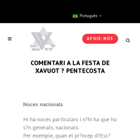
Português
APOIE-NOS
COMENTARI A LA FESTA DE
XAVUOT ? PENTECOSTA
Noces nacionals
Hi ha noces particulars i n?hi ha que ho
s?n generals, nacionals.
Per exemple, quan el pr?ncep d?Esc?