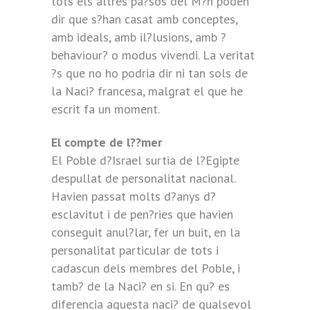
tots els altres pa?sos del M?n poden
dir que s?han casat amb conceptes,
amb ideals, amb il?lusions, amb ?
behaviour? o modus vivendi. La veritat
?s que no ho podria dir ni tan sols de
la Naci? francesa, malgrat el que he
escrit fa un moment.
El compte de l??mer
El Poble d?Israel surtia de l?Egipte
despullat de personalitat nacional.
Havien passat molts d?anys d?
esclavitut i de pen?ries que havien
conseguit anul?lar, fer un buit, en la
personalitat particular de tots i
cadascun dels membres del Poble, i
tamb? de la Naci? en si. En qu? es
diferencia aquesta naci? de qualsevol