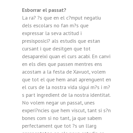
Esborrar el passat?
La ra? ?s que en el c?mput negatiu
dels escolars no fan m?s que
expressar la seva actitud i
presisposici? als estudis que estan
cursant i que desitgen que tot
desapareixi quan el curs acabi. En canvi
en els dies que passen mentres ens
acostam a la festa de Xavuot, volem
que tot el que hem anat aprenguent en
el curs de la nostra vida sigui m?s i m?
s part ingredient de la nostra identitat.
No volem negar un passat, unes
experi?ncies que hem viscut, tant si s?n
bones com si no tant, ja que sabem
perfectament que tot ?s un llarg