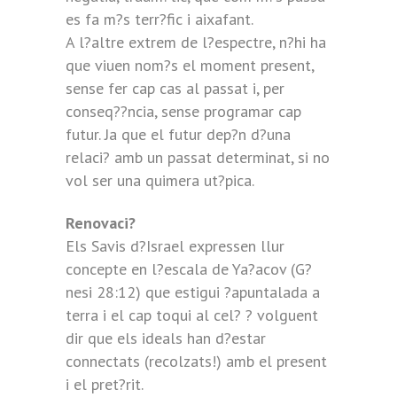
es fa m?s terr?fic i aixafant.
A l?altre extrem de l?espectre, n?hi ha
que viuen nom?s el moment present,
sense fer cap cas al passat i, per
conseq??ncia, sense programar cap
futur. Ja que el futur dep?n d?una
relaci? amb un passat determinat, si no
vol ser una quimera ut?pica.
Renovaci?
Els Savis d?Israel expressen llur
concepte en l?escala de Ya?acov (G?
nesi 28:12) que estigui ?apuntalada a
terra i el cap toqui al cel? ? volguent
dir que els ideals han d?estar
connectats (recolzats!) amb el present
i el pret?rit.