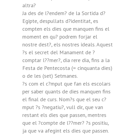
altra?
Ja des de l?endem? de la Sortida d?
Egipte, despullats d?identitat, es
compten els dies que manquen fins el
moment en qu? podrem forjar el
nostre dest?, els nostres ideals. Aquest
?s el secret del Manament de ?
comptar l??mer?, dia rere dia, fins a la
Festa de Pentecosta (= cinquanta dies)
o de les (set) Setmanes.
?s com el c?mput que fan els escolars
per saber quants de dies manquen fins
el final de curs. Nom?s que el seu c?
mput ?s ?negatiu?, vull dir, que van
restant els dies que passen, mentres
que el ?compte de l??mer? ?s positiu,
ja que va afegint els dies que passen.