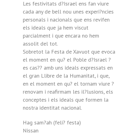
Les festivitats d?Israel ens fan viure
cada any de bell nou unes experi?ncies
personals i nacionals que ens revifen
els ideals que ja hem viscut
parcialment i que encara no hem
assolit del tot.
Sobretot la Festa de Xavuot que evoca
el moment en qu? el Poble d?Israel ?
es cas?? amb uns ideals expressats en
el gran Llibre de la Humanitat, i que,
en el moment en qu? el tornam viure ?
renovam i reafirmam les il?lusions, els
conceptes i els ideals que formen la
nostra identitat nacional.
Hag sam?ah (feli? festa)
Nissan