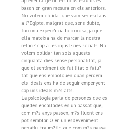
aprenentatge on els nous estudis es
basen en gran mesura en els anteriors.
No volem oblidar que vam ser esclaus
a l?Egipte, malgrat que, sens dubte,
fou una experi?ncia horrorosa, ja que
ella mateixa ha de marcar la nostra
relaci? cap a les injust?cies socials. No
volem oblidar tan sols aquests
cinquanta dies sense personalitat, ja
que el sentiment de futilitat o fatu?
tat que ens embolquen quan perdem
els ideals ens ha de seguir empenyent
cap uns ideals m?s alts.
La psicologia parla de persones que es
queden encallades en un passat que,
com m?s anys passen, m?s lluent ens
pot semblar. O en un esdeveniment
negatiu, traum?tic, que com m?s passa