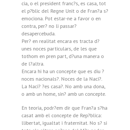
cia, o el president franc?s, es casa, tot
el p?blic del Regne Unit o de Fran?a s?
emociona. Pot estar-ne a favor o en
contra, per? no li passar?
desapercebuda.
Per? en realitat encara es tracta d?
unes noces particulars, de les que
tothom en pren part, d?una manera o
de l?altra.
Encara hi ha un concepte que es diu ?
noces nacionals?. Noces de la Naci?.
La Naci? ?es casa?. No amb una dona,
o amb un home, sin? amb un concepte.
En teoria, podr?em dir que Fran?a s?ha
casat amb el concepte de Rep?blica:
llibertat, igualtat i fraternitat. No s? si