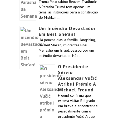
Trumá Pelo rabino Reuven Tradburks
A Parasha Trumá tem apenas um
tema: as instruções para a construção
do Mishkan …
Um Incêndio Devastador
Em Beit She’an!
Há poucos dias, a família Hangshing,
de Beit She’an, imigrantes Bnei
Menashe em Israel, passou por um
incêndio devastador. Não …
O Presidente
Sérvio
Aleksandar Vučić
Atribui Prémio A
Michael Freund
Freund confirma que
espera visitar Belgrado
em breve e encontrar-se
pessoalmente com o
presidente Vučić. Artigo