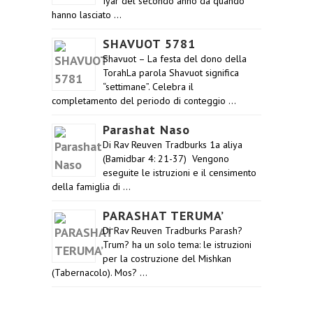
Iyar del secondo anno da quando
hanno lasciato …
SHAVUOT 5781
Shavuot – La festa del dono della
TorahLa parola Shavuot significa
“settimane”. Celebra il
completamento del periodo di conteggio …
Parashat Naso
Di Rav Reuven Tradburks 1a aliya
(Bamidbar 4: 21-37) Vengono
eseguite le istruzioni e il censimento
della famiglia di …
PARASHAT TERUMA’
Di Rav Reuven Tradburks Parash?
Trum? ha un solo tema: le istruzioni
per la costruzione del Mishkan
(Tabernacolo). Mos? …