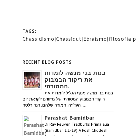
TAGS:
Chassidismo|Chassidut|Ebraismo|filosofia|p
RECENT BLOG POSTS
בנות בני מנשה לומדות
את ריקוד הבמבוק
המסורתי.
בנות בני מנשה מנוף הגליל לומדות את
ריקוד הבמבוק המסורתי של מיזורם לקראת יום
העלייה. המורה שלהם, דנה רלטה, …
Parashat Bamidbar
Di Rav Reuven Tradburks Prima aliá
(Bamidbar 1:1-19) A Rosh Chodesh