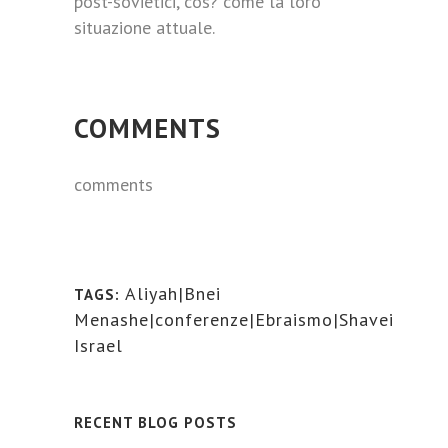
post-sovietici, cos? come la loro
situazione attuale.
COMMENTS
comments
Aliyah|Bnei
TAGS:
Menashe|conferenze|Ebraismo|Shavei
Israel
RECENT BLOG POSTS