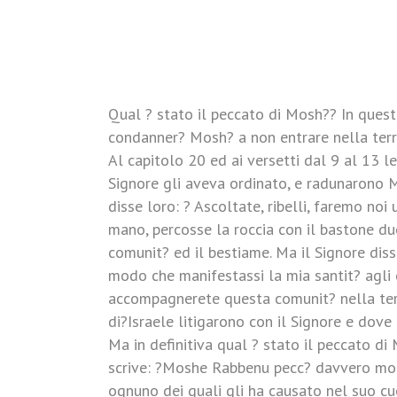
Qual ? stato il peccato di Mosh?? In quest
condanner? Mosh? a non entrare nella terr
Al capitolo 20 ed ai versetti dal 9 al 13 
Signore gli aveva ordinato, e radunarono 
disse loro: ? Ascoltate, ribelli, faremo no
mano, percosse la roccia con il bastone d
comunit? ed il bestiame. Ma il Signore dis
modo che manifestassi la mia santit? agli o
accompagnerete questa comunit? nella terra
di?Israele litigarono con il Signore e dove
Ma in definitiva qual ? stato il peccato d
scrive: ?Moshe Rabbenu pecc? davvero molt
ognuno dei quali gli ha causato nel suo cu