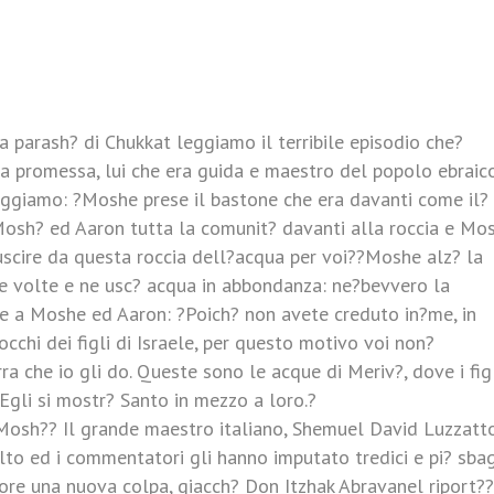
a parash? di Chukkat leggiamo il terribile episodio che?
a promessa, lui che era guida e maestro del popolo ebraico
leggiamo: ?Moshe prese il bastone che era davanti come il?
Mosh? ed Aaron tutta la comunit? davanti alla roccia e Mo
i uscire da questa roccia dell?acqua per voi??Moshe alz? la
ue volte e ne usc? acqua in abbondanza: ne?bevvero la
se a Moshe ed Aaron: ?Poich? non avete creduto in?me, in
cchi dei figli di Israele, per questo motivo voi non?
 che io gli do. Queste sono le acque di Meriv?, dove i fig
 Egli si mostr? Santo in mezzo a loro.?
i Mosh?? Il grande maestro italiano, Shemuel David Luzzatt
o ed i commentatori gli hanno imputato tredici e pi? sbag
ore una nuova colpa, giacch? Don Itzhak Abravanel riport??