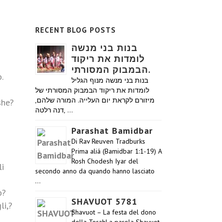
RECENT BLOG POSTS
בנות בני מנשה
לומדות את ריקוד
הבמבוק המסורתי.
.
בנות בני מנשה מנוף הגליל
לומדות את ריקוד הבמבוק המסורתי של
מיזורם לקראת יום העלייה. המורה שלהם,
she?
דנה רלטה, …
Parashat Bamidbar
Di Rav Reuven Tradburks
Prima aliá (Bamidbar 1:1-19) A
Rosh Chodesh Iyar del
li
secondo anno da quando hanno lasciato
…
o?
SHAVUOT 5781
li,?
Shavuot – La festa del dono