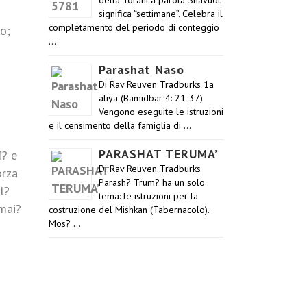
della TorahLa parola Shavuot
significa “settimane”. Celebra il
completamento del periodo di conteggio
o;
…
Parashat Naso
Di Rav Reuven Tradburks 1a
aliya (Bamidbar 4: 21-37)
Vengono eseguite le istruzioni
e il censimento della famiglia di …
PARASHAT TERUMA’
i? e
Di Rav Reuven Tradburks
orza
Parash? Trum? ha un solo
l?
tema: le istruzioni per la
 mai?
costruzione del Mishkan (Tabernacolo).
Mos? …