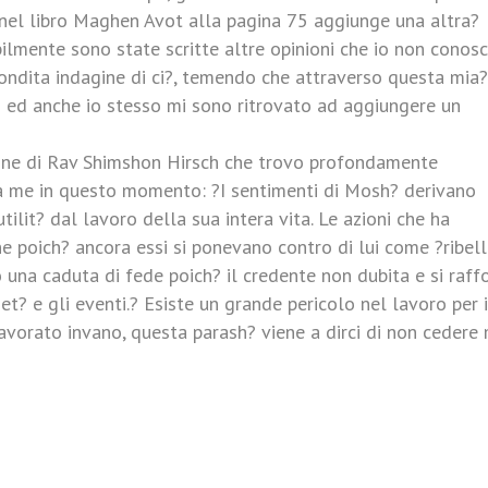
 nel libro Maghen Avot alla pagina 75 aggiunge una altra?
lmente sono state scritte altre opinioni che io non conosc
ndita indagine di ci?, temendo che attraverso questa mia?
 ed anche io stesso mi sono ritrovato ad aggiungere un
ione di Rav Shimshon Hirsch che trovo profondamente
 me in questo momento: ?I sentimenti di Mosh? derivano
ilit? dal lavoro della sua intera vita. Le azioni che ha
 poich? ancora essi si ponevano contro di lui come ?ribell
 una caduta di fede poich? il credente non dubita e si raff
t? e gli eventi.? Esiste un grande pericolo nel lavoro per i
avorato invano, questa parash? viene a dirci di non cedere