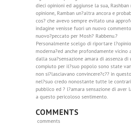
dieci opinioni ed aggiunse la sua, Rashban
opinione, Ramban un?altra ancora e probabi
cos? che avevo sempre evitato una approfo
indagine venisse fuori un nuovo commento
nuovo?peccato per Mosh? Rabbenu.?
Personalmente scelgo di riportare l?opin
moderna?ed anche profondamente vicino a
dalla sua?sensazione amara di assenza di ut
compiuto per il?suo popolo sono state vane
non si?lasciavano convincere?c?? in questo
nel?suo credo nonostante tutte le contrarie
pubblico ed ? l?amara sensazione di aver l
a questo pericoloso sentimento.
COMMENTS
comments