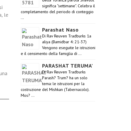
della TorahLa parola Shavuot
significa “settimane”. Celebra il
si
completamento del periodo di conteggio
, le
…
Parashat Naso
Di Rav Reuven Tradburks 1a
aliya (Bamidbar 4: 21-37)
Vengono eseguite le istruzioni
e il censimento della famiglia di …
PARASHAT TERUMA’
Di Rav Reuven Tradburks
cuna
Parash? Trum? ha un solo
tema: le istruzioni per la
costruzione del Mishkan (Tabernacolo).
Mos? …