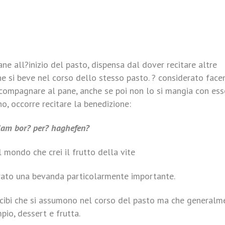
ane all?inizio del pasto, dispensa dal dover recitare altre
he si beve nel corso dello stesso pasto. ? considerato face
ccompagnare al pane, anche se poi non lo si mangia con ess
no, occorre recitare la benedizione:
lam bor? per? haghefen?
 mondo che crei il frutto della vite
erato una bevanda particolarmente importante.
i cibi che si assumono nel corso del pasto ma che generalm
io, dessert e frutta.