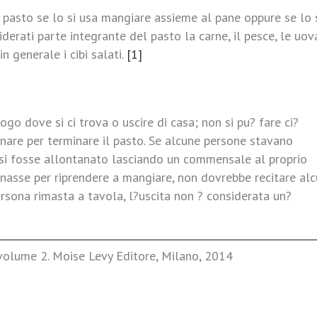
 pasto se lo si usa mangiare assieme al pane oppure se lo 
derati parte integrante del pasto la carne, il pesce, le uova
in generale i cibi salati.
[1]
ogo dove si ci trova o uscire di casa; non si pu? fare ci?
nare per terminare il pasto. Se alcune persone stavano
si fosse allontanato lasciando un commensale al proprio
rnasse per riprendere a mangiare, non dovrebbe recitare al
ersona rimasta a tavola, l?uscita non ? considerata un?
 volume 2. Moise Levy Editore, Milano, 2014