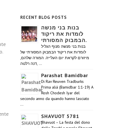
RECENT BLOG POSTS
בנות בני מנשה
לומדות את ריקוד
הבמבוק המסורתי.
nte
בנות בני מנשה מנוף הגליל
o.
לומדות את ריקוד הבמבוק המסורתי של
מיזורם לקראת יום העלייה. המורה שלהם,
דנה רלטה, …
Parashat Bamidbar
Di Rav Reuven Tradburks
Prima aliá (Bamidbar 1:1-19) A
Rosh Chodesh Iyar del
secondo anno da quando hanno lasciato
…
ente
SHAVUOT 5781
Shavuot – La festa del dono