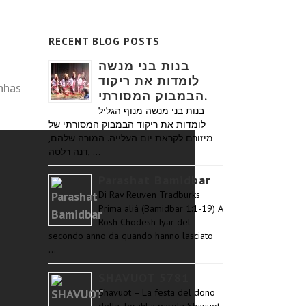
RECENT BLOG POSTS
בנות בני מנשה
לומדות את ריקוד
inhas
הבמבוק המסורתי.
בנות בני מנשה מנוף הגליל
לומדות את ריקוד הבמבוק המסורתי של
מיזורם לקראת יום העלייה. המורה שלהם,
דנה רלטה, …
Parashat Bamidbar
Di Rav Reuven Tradburks
Prima aliá (Bamidbar 1:1-19) A
Rosh Chodesh Iyar del
secondo anno da quando hanno lasciato
…
SHAVUOT 5781
Shavuot – La festa del dono