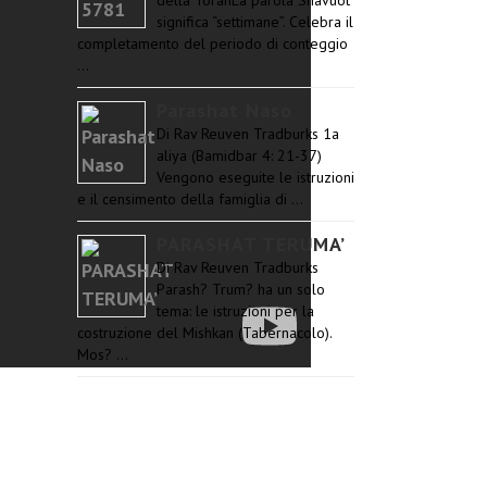
della TorahLa parola Shavuot
significa “settimane”. Celebra il
completamento del periodo di conteggio
…
Parashat Naso
Di Rav Reuven Tradburks 1a
aliya (Bamidbar 4: 21-37)
Vengono eseguite le istruzioni
e il censimento della famiglia di …
PARASHAT TERUMA’
Di Rav Reuven Tradburks
Parash? Trum? ha un solo
tema: le istruzioni per la
costruzione del Mishkan (Tabernacolo).
Mos? …