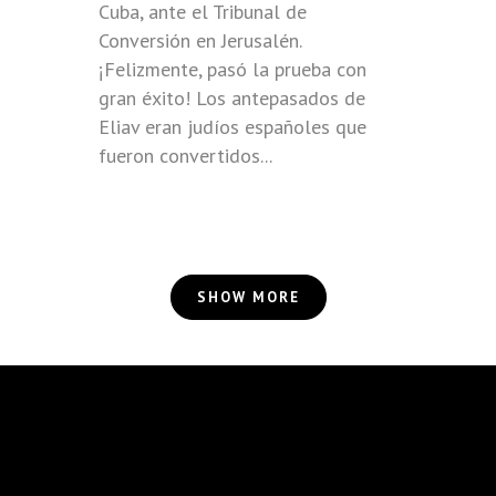
Cuba, ante el Tribunal de
Conversión en Jerusalén.
¡Felizmente, pasó la prueba con
gran éxito! Los antepasados de
Eliav eran judíos españoles que
fueron convertidos...
SHOW MORE