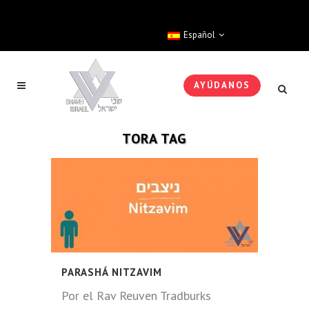
Español
AYÚDANOS
TORA TAG
PARASHÁ NITZAVIM
Por el Rav Reuven Tradburks