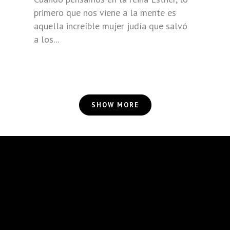
primero que nos viene a la mente es
aquella increíble mujer judía que salvó
a los...
SHOW MORE