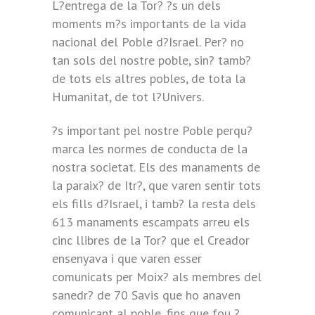
L?entrega de la Tor? ?s un dels
moments m?s importants de la vida
nacional del Poble d?Israel. Per? no
tan sols del nostre poble, sin? tamb?
de tots els altres pobles, de tota la
Humanitat, de tot l?Univers.
?s important pel nostre Poble perqu?
marca les normes de conducta de la
nostra societat. Els des manaments de
la paraix? de Itr?, que varen sentir tots
els fills d?Israel, i tamb? la resta dels
613 manaments escampats arreu els
cinc llibres de la Tor? que el Creador
ensenyava i que varen esser
comunicats per Moix? als membres del
sanedr? de 70 Savis que ho anaven
comunicant al poble, fins que fou ?