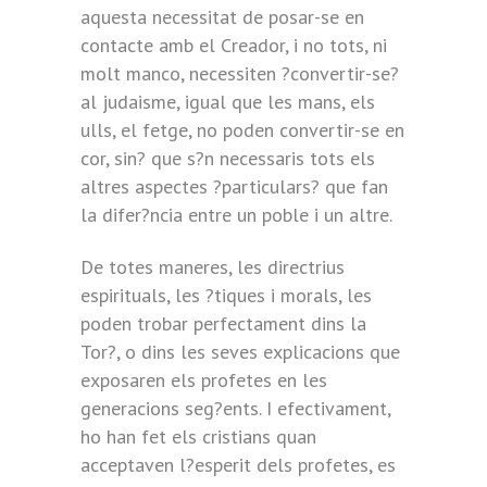
aquesta necessitat de posar-se en
contacte amb el Creador, i no tots, ni
molt manco, necessiten ?convertir-se?
al judaisme, igual que les mans, els
ulls, el fetge, no poden convertir-se en
cor, sin? que s?n necessaris tots els
altres aspectes ?particulars? que fan
la difer?ncia entre un poble i un altre.
De totes maneres, les directrius
espirituals, les ?tiques i morals, les
poden trobar perfectament dins la
Tor?, o dins les seves explicacions que
exposaren els profetes en les
generacions seg?ents. I efectivament,
ho han fet els cristians quan
acceptaven l?esperit dels profetes, es