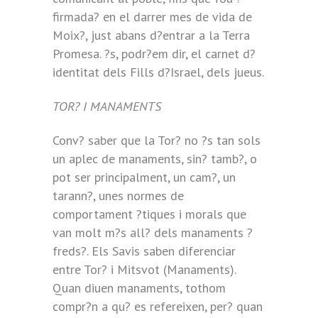
firmada? en el darrer mes de vida de
Moix?, just abans d?entrar a la Terra
Promesa. ?s, podr?em dir, el carnet d?
identitat dels Fills d?Israel, dels jueus.
TOR? I MANAMENTS
Conv? saber que la Tor? no ?s tan sols
un aplec de manaments, sin? tamb?, o
pot ser principalment, un cam?, un
tarann?, unes normes de
comportament ?tiques i morals que
van molt m?s all? dels manaments ?
freds?. Els Savis saben diferenciar
entre Tor? i Mitsvot (Manaments).
Quan diuen manaments, tothom
compr?n a qu? es refereixen, per? quan