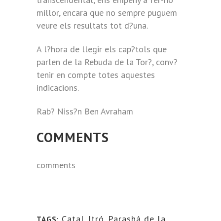
millor, encara que no sempre puguem
veure els resultats tot d?una.
A l?hora de llegir els cap?tols que
parlen de la Rebuda de la Tor?, conv?
tenir en compte totes aquestes
indicacions.
Rab? Niss?n Ben Avraham
COMMENTS
comments
Catal
,
Itró
,
Parashá de la
TAGS: