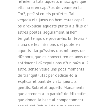
referien a tots aquests missatges que
ells no eren capa?os de veure en la
Tor?, per? si en els profetes. Tal
vegada els jueus no hem estat capa?
os d?explicar aquests punts als fills d?
altres pobles, segurament ni hem
tengut temps de provar-ho. En teoria ?
s una de les missions del poble en
aquells llargu?ssims dos mil anys de
di?spora, que es convertiren en anys de
sofriment i d?expulsions d?un pa?s a l?
altre, sense veure uns pocs moments
de tranquil?litat per dedicar-lo a
explicar el punt de vista jueu als
gentils. Sobretot aquells Manaments
que aprenem a la paraix? de MIxpatim,
que donen la base al comportament
social del Poble, i dels que podem