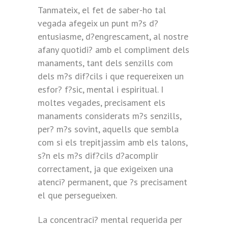
Tanmateix, el fet de saber-ho tal
vegada afegeix un punt m?s d?
entusiasme, d?engrescament, al nostre
afany quotidi? amb el compliment dels
manaments, tant dels senzills com
dels m?s dif?cils i que requereixen un
esfor? f?sic, mental i espiritual. I
moltes vegades, precisament els
manaments considerats m?s senzills,
per? m?s sovint, aquells que sembla
com si els trepitjassim amb els talons,
s?n els m?s dif?cils d?acomplir
correctament, ja que exigeixen una
atenci? permanent, que ?s precisament
el que persegueixen.
La concentraci? mental requerida per