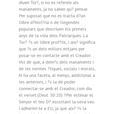
diuen Tor?, si no es refereix als
manaments, ja no saben qu? pensar.
Per suposat que no es tracta d?un
llibre d?hist?ria o de llegendes
populars que descriuen els primers
anys de la vida dels Patriarques. La
Tor? ?s un llibre prof?tic, i aix? significa
que ?s un dels millors mitjans per
posar-se en contacte amb el Creador.
Vol dir que, a dem?s dels manaments i
de les normes ?tiques, socials i morals,
hi ha una faceta, al menys, addicional a
les anteriors, i ?s la de poder
connectar-se amb el Creador, com diu
el verset (Deut. 30:20) ?Per estimar el
Senyor el teu D? escoltant la seva veu
i adherint-te a Ell, ja que aix? ?s la