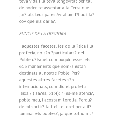
teva vida i la teva longevitat per tal
de poder-te assentar a la Terra que
jur? als teus pares Avraham I?hac i Ia?
cov que els daria?.
FUNCI? DE LA DI?SPORA
I aquestes facetes, les de la ?tica i la
profecia, no s?n ?particulars? del
Poble d?Israel com puguin esser els
613 manaments que nom?s estan
destinats al nostre Poble. Per?
aquestes altres facetes s?n
internacionals, com diu el profeta
Ieixai? (Isa?es, 51:4): ?Fes-me atenci?,
poble meu, i acosta’m l’orella. Perqu?
de mi sortir? la llei i el dret per a il?
luminar els pobles?, ja que tothom t?