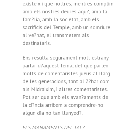
existeix i que noltres, mentres complim
amb els nostres deures aqu?, amb la
fam?lia, amb la societat, amb els
sacrificis del Temple, amb un somriure
al ve?nat, el transmetem als
destinataris.
Ens resulta segurament molt estrany
parlar d?aquest tema, del que parlen
molts de comentaristes jueus al llarg
de les generacions, tant al Z?har com
als Midraixim, i altres comentaristes.
Pot ser que amb els avan?aments de
la ci?ncia arribem a comprendre-ho
algun dia no tan llunyed?.
ELS MANAMENTS DEL TAL?