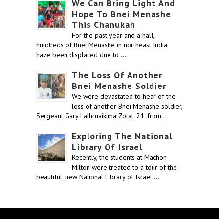
We Can Bring Light And
Hope To Bnei Menashe
This Chanukah
For the past year and a half,
hundreds of Bnei Menashe in northeast India
have been displaced due to …
The Loss Of Another
Bnei Menashe Soldier
We were devastated to hear of the
loss of another Bnei Menashe soldier,
Sergeant Gary Lalhruaikima Zolat, 21, from …
Exploring The National
Library Of Israel
Recently, the students at Machon
Milton were treated to a tour of the
beautiful, new National Library of Israel …