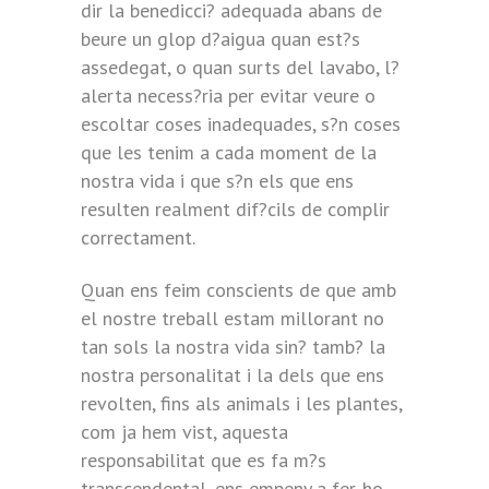
dir la benedicci? adequada abans de
beure un glop d?aigua quan est?s
assedegat, o quan surts del lavabo, l?
alerta necess?ria per evitar veure o
escoltar coses inadequades, s?n coses
que les tenim a cada moment de la
nostra vida i que s?n els que ens
resulten realment dif?cils de complir
correctament.
Quan ens feim conscients de que amb
el nostre treball estam millorant no
tan sols la nostra vida sin? tamb? la
nostra personalitat i la dels que ens
revolten, fins als animals i les plantes,
com ja hem vist, aquesta
responsabilitat que es fa m?s
transcendental, ens empeny a fer-ho