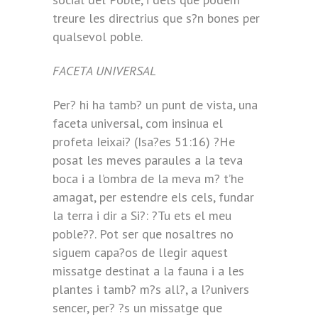
treure les directrius que s?n bones per
qualsevol poble.
FACETA UNIVERSAL
Per? hi ha tamb? un punt de vista, una
faceta universal, com insinua el
profeta Ieixai? (Isa?es 51:16) ?He
posat les meves paraules a la teva
boca i a l’ombra de la meva m? t’he
amagat, per estendre els cels, fundar
la terra i dir a Si?: ?Tu ets el meu
poble??. Pot ser que nosaltres no
siguem capa?os de llegir aquest
missatge destinat a la fauna i a les
plantes i tamb? m?s all?, a l?univers
sencer, per? ?s un missatge que