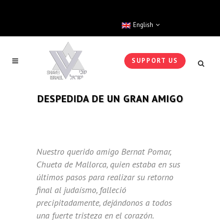
English
SUPPORT US
DESPEDIDA DE UN GRAN AMIGO
Nuestro querido amigo Bernat Pomar,
Chueta de Mallorca, quien estaba en sus
últimos pasos para realizar su retorno
final al judaísmo, falleció
precipitadamente, dejándonos a todos
una fuerte tristeza en el corazón.