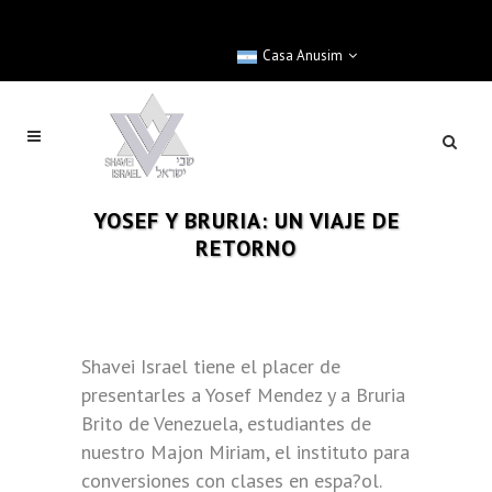
Casa Anusim
YOSEF Y BRURIA: UN VIAJE DE
RETORNO
Shavei Israel tiene el placer de
presentarles a Yosef Mendez y a Bruria
Brito de Venezuela, estudiantes de
nuestro Majon Miriam, el instituto para
conversiones con clases en espa?ol.