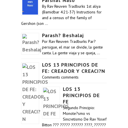
Parshat Naso
By Rav Reuven Tradburks 1st aliya
(Bamidbar 4:21-37) Instructions for
and a census of the family of
Gershon (son …
Parash? Beshalaj
Por Rav Reuven Tradburks Par?
persigue, el mar se divide, la gente
canta. La gente viaja y se queja, …
LOS 13 PRINCIPIOS DE
FE: CREADOR Y CREACI?N
Comments comments
LOS 13
PRINCIPIOS DE
FE
Segundo Principio:
Monote?smo vs
Sincretismo De Rav Yosef
Bitton ??? ????? ?????? ????, ??????