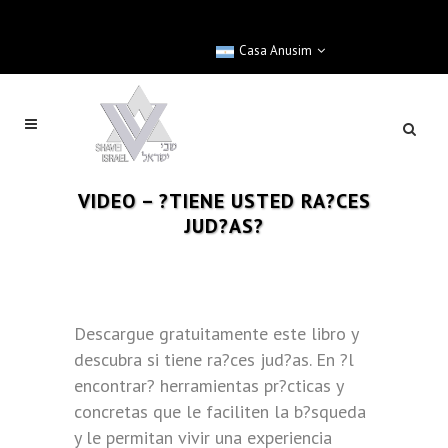
Casa Anusim
VIDEO – ?TIENE USTED RA?CES
JUD?AS?
Descargue gratuitamente este libro y
descubra si tiene ra?ces jud?as. En ?l
encontrar? herramientas pr?cticas y
concretas que le faciliten la b?squeda
y le permitan vivir una experiencia