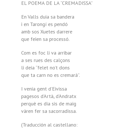
EL POEMA DE LA “CREMADISSA”
En Valls duia sa bandera
i en Tarongí es pendó
amb sos Xuetes darrere
que feien sa processó.
Com es foc li va arribar
a ses rues des calçons
li deia “felet no’t dons
que ta carn no es cremarà”.
I venia gent d’Eivissa
pagesos d’Artà, d’Andratx
perquè es dia sis de maig
vàren fer sa sacorradissa.
(Traducción al castellano: