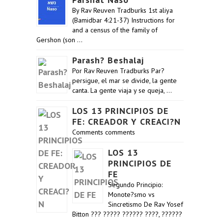
By Rav Reuven Tradburks 1st aliya
(Bamidbar 4:21-37) Instructions for
and a census of the family of
Gershon (son …
Parash? Beshalaj
Por Rav Reuven Tradburks Par?
persigue, el mar se divide, la gente
canta. La gente viaja y se queja, …
LOS 13 PRINCIPIOS DE
FE: CREADOR Y CREACI?N
Comments comments
LOS 13
PRINCIPIOS DE
FE
Segundo Principio:
Monote?smo vs
Sincretismo De Rav Yosef
Bitton ??? ????? ?????? ????, ??????