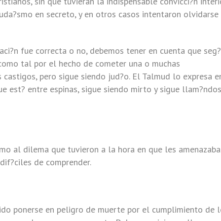
ianos, sin que tuvieran la indispensable convicci?n interio
uda?smo en secreto, y en otros casos intentaron olvidarse
aci?n fue correcta o no, debemos tener en cuenta que seg?
 como tal por el hecho de cometer una o muchas
 castigos, pero sigue siendo jud?o. El Talmud lo expresa e
ue est? entre espinas, sigue siendo mirto y sigue llam?ndo
?smo al dilema que tuvieron a la hora en que les amenazab
dif?ciles de comprender.
bido ponerse en peligro de muerte por el cumplimiento de 