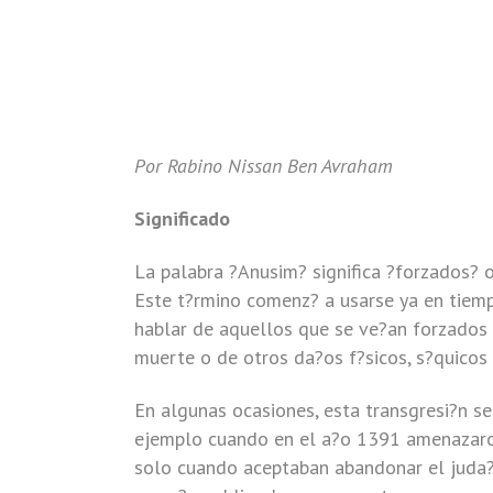
Por Rabino Nissan Ben Avraham
Significado
La palabra ?Anusim? significa ?forzados? o
Este t?rmino comenz? a usarse ya en tiemp
hablar de aquellos que se ve?an forzados 
muerte o de otros da?os f?sicos, s?quicos
En algunas ocasiones, esta transgresi?n s
ejemplo cuando en el a?o 1391 amenazaron
solo cuando aceptaban abandonar el juda?