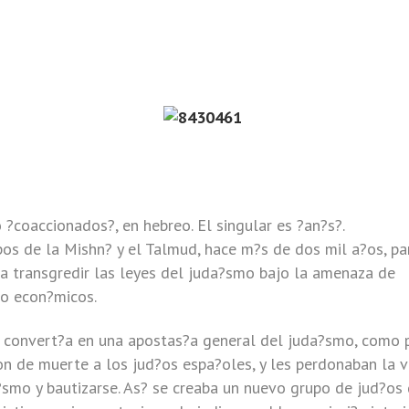
 ?coaccionados?, en hebreo. El singular es ?an?s?.
os de la Mishn? y el Talmud, hace m?s de dos mil a?os, pa
a transgredir las leyes del juda?smo bajo la amenaza de
 o econ?micos.
e convert?a en una apostas?a general del juda?smo, como 
 de muerte a los jud?os espa?oles, y les perdonaban la v
smo y bautizarse. As? se creaba un nuevo grupo de jud?os