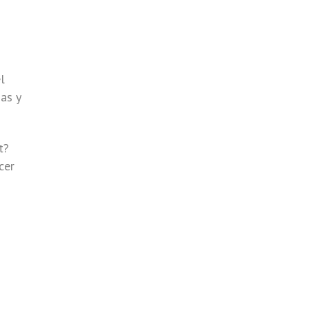
l
as y
t?
cer