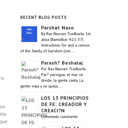
RECENT BLOG POSTS
Parshat Naso
By Rav Reuven Tradburks 1st
aliya (Bamidbar 4:21-37)
Instructions for and a census
of the family of Gershon (son …
Parash? Beshalaj
Por Rav Reuven Tradburks
Par? persigue, el mar se
ra
divide, la gente canta. La
gente viaja y se queja, …
LOS 13 PRINCIPIOS
DE FE: CREADOR Y
por
CREACI?N
ida
Comments comments
 que