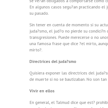
se ve?an obligados a comportarse como crist
En algunos casos segu?an practicando el j
su pasado.
Sin tener en cuenta de momento si su actu
juda?smo, el jud?o no pierde su condici?n
transgresiones. Puede merecerse o no unos
una famosa frase que dice ?el mirto, aunq
mirto?.
Directrices del juda?smo
Quisiera exponer las directrices del juda
de muerte si no se bautizaban. No son tan 
Vivir en ellos
En general, el Talmud dice que est? prohi