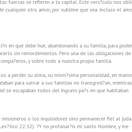
as fuerzas se refieren a tu capital. Este vers?culo nos obl
e cualquier otro amor, por sublime que sea. Incluso el amo
ci?n en que debe huir, abandonando a su familia, para pode
cerlo sin remordimientos. Pero una de las obligaciones de
compa?eros, y sobre todo a nuestra propia familia.
tos a perder su alma, su mism?sima personalidad, en mano
edaban para salvar a sus familias no transgred?an, mientras
dad se escapaban todos del ingrato pa?s en que habitaban.
 misioneros o los inquisidores sino permanecer fiel al juda
v?tico 22:32): ?Y no profanar?is mi santo Nombre, y me