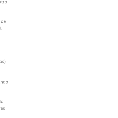
tro:
 de
l
os)
ando
do
res