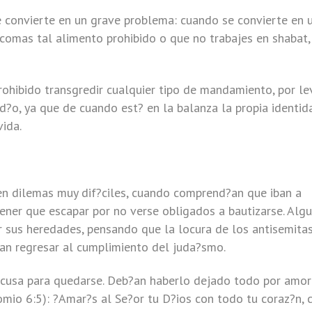
e convierte en un grave problema: cuando se convierte en 
 comas tal alimento prohibido o que no trabajes en shabat,
rohibido transgredir cualquier tipo de mandamiento, por le
d?o, ya que de cuando est? en la balanza la propia identid
vida.
en dilemas muy dif?ciles, cuando comprend?an que iban a
ener que escapar por no verse obligados a bautizarse. Alg
er sus heredades, pensando que la locura de los antisemita
an regresar al cumplimiento del juda?smo.
xcusa para quedarse. Deb?an haberlo dejado todo por amor
omio 6:5): ?Amar?s al Se?or tu D?ios con todo tu coraz?n, 