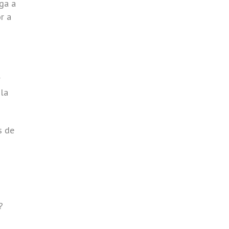
iga a
r a
r
 la
s de
?