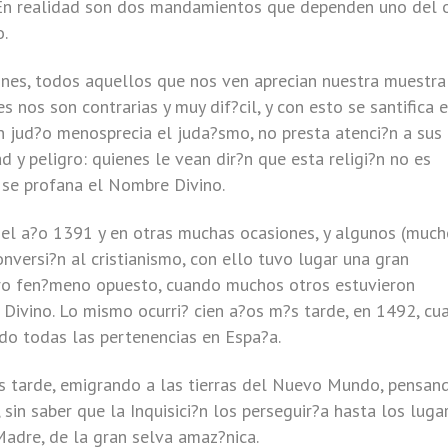
?. En realidad son dos mandamientos que dependen uno del o
o.
ones, todos aquellos que nos ven aprecian nuestra muestra
 nos son contrarias y muy dif?cil, y con esto se santifica e
n jud?o menosprecia el juda?smo, no presta atenci?n a sus
 y peligro: quienes le vean dir?n que esta religi?n no es
 se profana el Nombre Divino.
el a?o 1391 y en otras muchas ocasiones, y algunos (much
nversi?n al cristianismo, con ello tuvo lugar una gran
tro fen?meno opuesto, cuando muchos otros estuvieron
 Divino. Lo mismo ocurri? cien a?os m?s tarde, en 1492, cu
ndo todas las pertenencias en Espa?a.
s tarde, emigrando a las tierras del Nuevo Mundo, pensan
sin saber que la Inquisici?n los perseguir?a hasta los luga
Madre, de la gran selva amaz?nica.