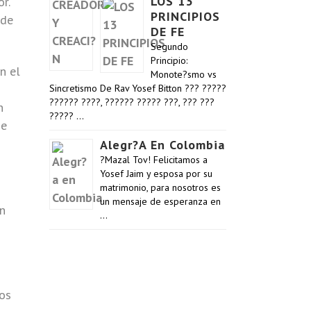
LOS 13
r.
PRINCIPIOS
 de
DE FE
Segundo
Principio:
n el
Monote?smo vs
Sincretismo De Rav Yosef Bitton ??? ?????
?????? ????, ?????? ????? ???, ??? ???
n
????? …
se
Alegr?a En Colombia
?Mazal Tov! Felicitamos a
Yosef Jaim y esposa por su
matrimonio, para nosotros es
un mensaje de esperanza en
an
…
los