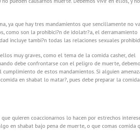
 no pueden causarnos muerte. Debemos vivir en ellos, y no
ma, ya que hay tres mandamientos que sencillamente no v
os, como son la prohibici?n de idolatr?a, el derramamiento
idad incluye tambi?n todas las relaciones sexuales prohibid
ellos muy graves, como el tema de la comida casher, del
 cuando debe confrontarse con el peligro de muerte, debem
el cumplimiento de estos mandamientos. Si alguien amenaz
a comida en shabat lo matar?, pues debe preparar la comida
 que quieren coaccionarnos lo hacen por estrechos interes
 algo en shabat bajo pena de muerte, o que comas comida 