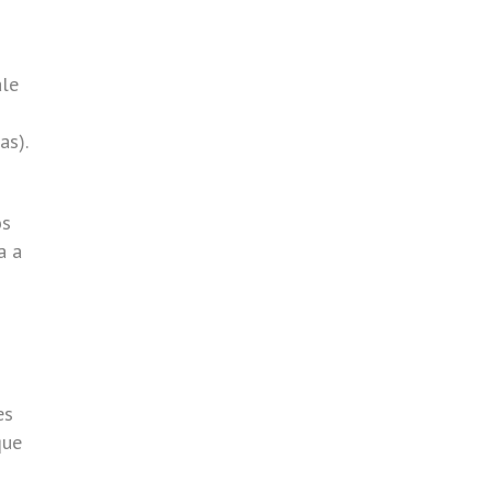
ale
as).
os
a a
es
que