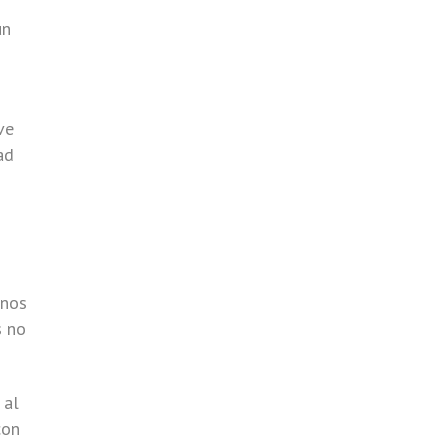
un
ve
ad
unos
s no
 al
con