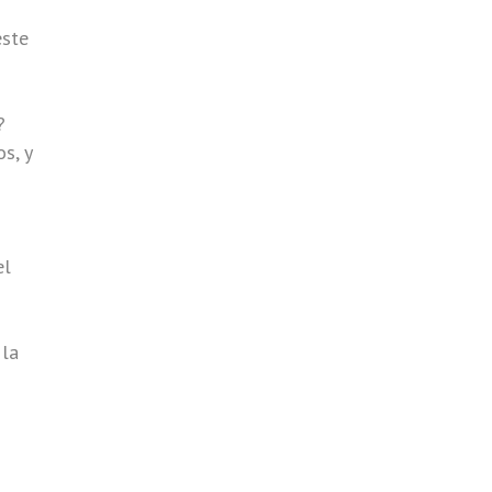
este
?
s, y
el
 la