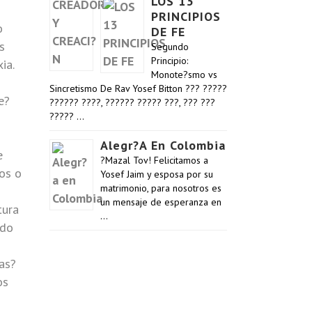
LOS 13
PRINCIPIOS
o
DE FE
s
Segundo
Principio:
ia.
Monote?smo vs
Sincretismo De Rav Yosef Bitton ??? ?????
e?
?????? ????, ?????? ????? ???, ??? ???
????? …
Alegr?a En Colombia
e
?Mazal Tov! Felicitamos a
?os o
Yosef Jaim y esposa por su
matrimonio, para nosotros es
n
un mensaje de esperanza en
tura
…
ado
as?
os