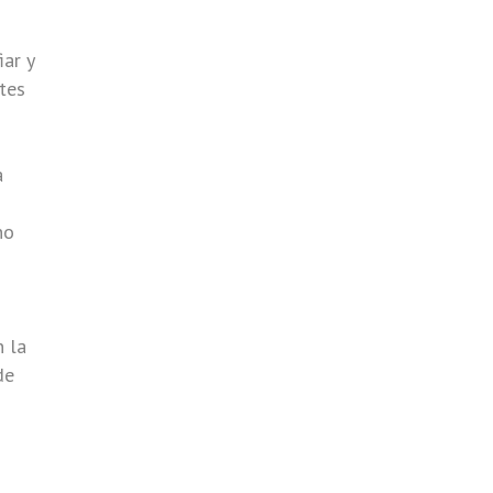
iar y
tes
a
no
n la
de