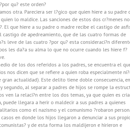
 ?por qu? este orden?
amos otra. Pareciera ser l?gico que quien hiere a su padre 
 quien lo maldice. Las sanciones de estos dos cr?menes no
 El que hiere a su padre o madre recibe el castigo de asfix
l castigo de apedreamiento, que de las cuatro formas de
m?s leve de las cuatro ?por qu? esta consideraci?n diferent
os les da?a su alma lo que no ocurre cuando les hiere f?
ve.
edio de los dos referidos a los padres, se encuentra el qu
ios nos dicen que se refiere a quien roba especialmente ni
gran actualidad). Este delito tiene doble consecuencia, e
 y segundo, al separar a padres de hijos se rompe la estruc
os ven la relaci?n entre los dos temas, ya que quien es cri
a, puede llegara a herir o maldecir a sus padres a quienes
talitarios como el nazismo y el comunismo ?robaron person
casos en donde los hijos llegaron a denunciar a sus propi
comunistas? y de esta forma los maldijeron e hirieron e