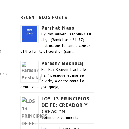
RECENT BLOG POSTS
Parshat Naso
By Rav Reuven Tradburks 1st
aliya (Bamidbar 4:21-37)
Instructions for and a census
e
of the family of Gershon (son …
Parash? Beshalaj
Por Rav Reuven Tradburks
c?p.
Par? persigue, el mar se
divide, la gente canta. La
gente viaja y se queja, …
LOS 13 PRINCIPIOS
DE FE: CREADOR Y
CREACI?N
Comments comments