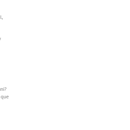
l,
y
ni?
 que