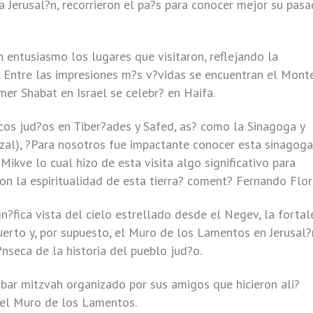
 Jerusal?n, recorrieron el pa?s para conocer mejor su pasa
n entusiasmo los lugares que visitaron, reflejando la
el. Entre las impresiones m?s v?vidas se encuentran el Mont
mer Shabat en Israel se celebr? en Haifa.
cos jud?os en Tiber?ades y Safed, as? como la Sinagoga y
izal), ?Para nosotros fue impactante conocer esta sinagoga
ikve lo cual hizo de esta visita algo significativo para
on la espiritualidad de esta tierra? coment? Fernando Flor
n?fica vista del cielo estrellado desde el Negev, la fortal
uerto y, por supuesto, el Muro de los Lamentos en Jerusal?
nseca de la historia del pueblo jud?o.
n bar mitzvah organizado por sus amigos que hicieron ali?
 el Muro de los Lamentos.