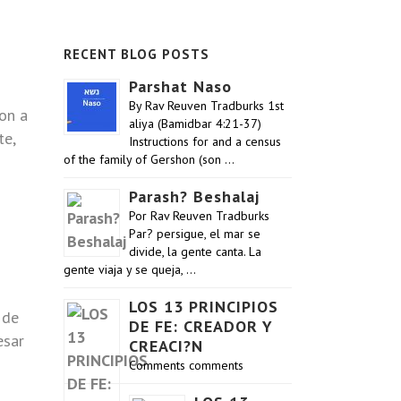
RECENT BLOG POSTS
Parshat Naso
By Rav Reuven Tradburks 1st
on a
aliya (Bamidbar 4:21-37)
te,
Instructions for and a census
of the family of Gershon (son …
Parash? Beshalaj
Por Rav Reuven Tradburks
Par? persigue, el mar se
divide, la gente canta. La
gente viaja y se queja, …
LOS 13 PRINCIPIOS
 de
DE FE: CREADOR Y
esar
CREACI?N
Comments comments