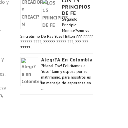
LOS 13
do y
PRINCIPIOS
DE FE
Segundo
Principio:
e
Monote?smo vs
Sincretismo De Rav Yosef Bitton ??? ?????
?????? ????, ?????? ????? ???, ??? ???
????? …
 y
Alegr?a En Colombia
?Mazal Tov! Felicitamos a
Yosef Jaim y esposa por su
es.
matrimonio, para nosotros es
un mensaje de esperanza en
eza
…
n,