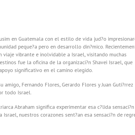
usim en Guatemala con el estilo de vida jud?o impresionar
munidad peque?a pero en desarrollo din?mico. Recientemen
 viaje vibrante e inolvidable a Israel, visitando muchas
estinos fue la oficina de la organizaci?n Shavei Israel, que
poyo significativo en el camino elegido.
e su amigo, Fernando Flores, Gerardo Flores y Juan Guti?rrez
r todo Israel.
triarca Abraham significa experimentar esa c?lida sensaci?n
 a Israel, nuestros corazones sent?an esa sensaci?n de regr