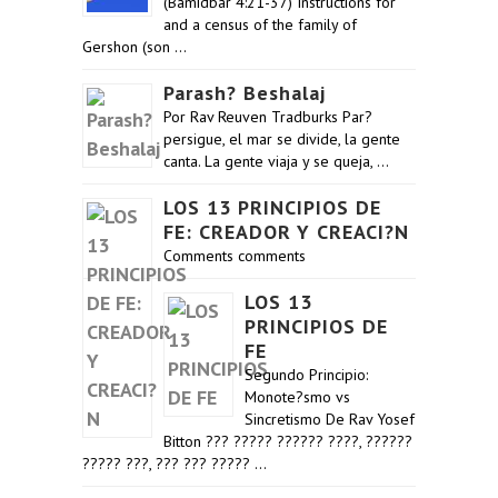
(Bamidbar 4:21-37) Instructions for
and a census of the family of
Gershon (son …
Parash? Beshalaj
Por Rav Reuven Tradburks Par?
persigue, el mar se divide, la gente
canta. La gente viaja y se queja, …
LOS 13 PRINCIPIOS DE
FE: CREADOR Y CREACI?N
Comments comments
LOS 13
PRINCIPIOS DE
FE
Segundo Principio:
Monote?smo vs
Sincretismo De Rav Yosef
Bitton ??? ????? ?????? ????, ??????
????? ???, ??? ??? ????? …