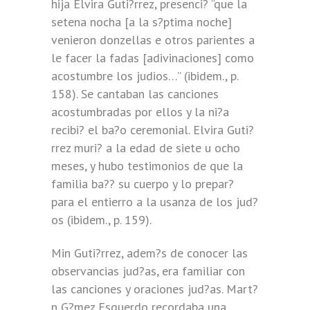
hija Elvira Guti?rrez, presenci? “que la
setena nocha [a la s?ptima noche]
venieron donzellas e otros parientes a
le facer la fadas [adivinaciones] como
acostumbre los judios…” (ibidem., p.
158). Se cantaban las canciones
acostumbradas por ellos y la ni?a
recibi? el ba?o ceremonial. Elvira Guti?
rrez muri? a la edad de siete u ocho
meses, y hubo testimonios de que la
familia ba?? su cuerpo y lo prepar?
para el entierro a la usanza de los jud?
os (ibidem., p. 159).
Min Guti?rrez, adem?s de conocer las
observancias jud?as, era familiar con
las canciones y oraciones jud?as. Mart?
n G?mez Esquerdo recordaba una