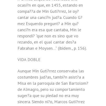
ocasi?n en que, en 1455, estando en
compa??a de Min Guti?rrez, le oy?
cantar una canci?n jud?a. Cuando G?
mez Esquerdo pregunt? a Min qu?
canci?n era esa que cantaba, Min le
respondi? “que non es sino que vo
rezando, en el qual cantar des?a
Fabrahan e Moysen…” (ibidem., p. 156).
VIDA DOBLE
Aunque Min Guti?rrez conservaba las
costumbres jud?as, tambi?n asist?a a
Misa en la parroquia de San Bartolom?
de Almagro, pero su comportamiento
suger?a que su piedad no era muy
sincera. Siendo ni?o, Marcos Guti?rrez