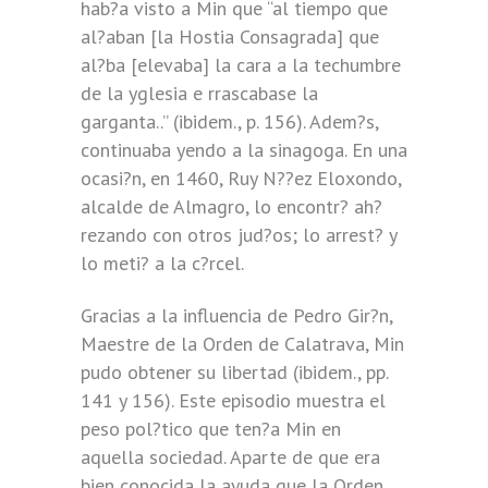
hab?a visto a Min que “al tiempo que
al?aban [la Hostia Consagrada] que
al?ba [elevaba] la cara a la techumbre
de la yglesia e rrascabase la
garganta..” (ibidem., p. 156). Adem?s,
continuaba yendo a la sinagoga. En una
ocasi?n, en 1460, Ruy N??ez Eloxondo,
alcalde de Almagro, lo encontr? ah?
rezando con otros jud?os; lo arrest? y
lo meti? a la c?rcel.
Gracias a la influencia de Pedro Gir?n,
Maestre de la Orden de Calatrava, Min
pudo obtener su libertad (ibidem., pp.
141 y 156). Este episodio muestra el
peso pol?tico que ten?a Min en
aquella sociedad. Aparte de que era
bien conocida la ayuda que la Orden