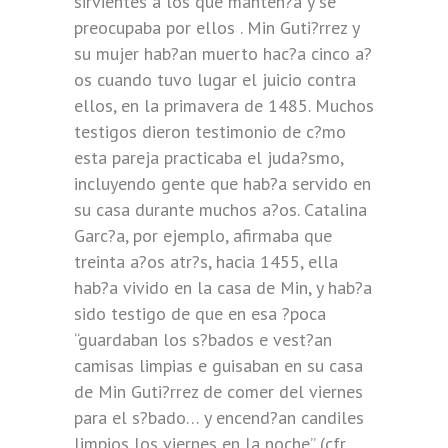
sirvientes a los que manten?a y se
preocupaba por ellos . Min Guti?rrez y
su mujer hab?an muerto hac?a cinco a?
os cuando tuvo lugar el juicio contra
ellos, en la primavera de 1485. Muchos
testigos dieron testimonio de c?mo
esta pareja practicaba el juda?smo,
incluyendo gente que hab?a servido en
su casa durante muchos a?os. Catalina
Garc?a, por ejemplo, afirmaba que
treinta a?os atr?s, hacia 1455, ella
hab?a vivido en la casa de Min, y hab?a
sido testigo de que en esa ?poca
“guardaban los s?bados e vest?an
camisas limpias e guisaban en su casa
de Min Guti?rrez de comer del viernes
para el s?bado… y encend?an candiles
limpios los viernes en la noche” (cfr.