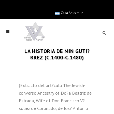
Casa Anusim
LA HISTORIA DE MIN GUTI?
RREZ (C.1400-C.1480)
(Extracto del art?culo The Jewish-
converso Ancestry of Do?a Beatriz de
Estrada, Wife of Don Francisco V?
squez de Coronado, de Jos? Antonio