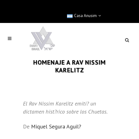
Casa Anusim
HOMENAJE A RAV NISSIM
KARELITZ
El Rav Nissim Karelitz emiti? un
dictamen hist?rico sobre los Chuetas.
De
Miquel Segura Aguil?