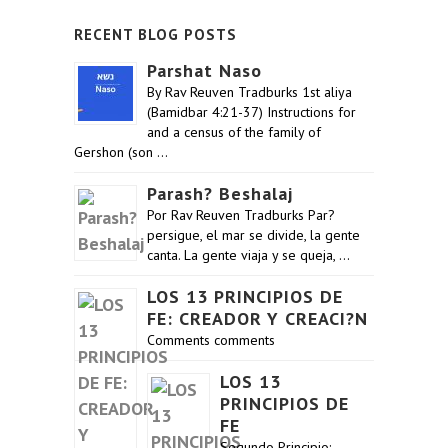
RECENT BLOG POSTS
Parshat Naso
By Rav Reuven Tradburks 1st aliya
(Bamidbar 4:21-37) Instructions for
and a census of the family of
Gershon (son …
Parash? Beshalaj
Por Rav Reuven Tradburks Par?
persigue, el mar se divide, la gente
canta. La gente viaja y se queja, …
LOS 13 PRINCIPIOS DE
FE: CREADOR Y CREACI?N
Comments comments
LOS 13
PRINCIPIOS DE
FE
Segundo Principio: