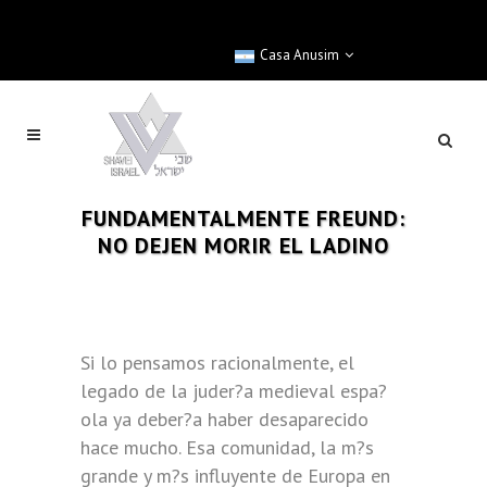
Casa Anusim
FUNDAMENTALMENTE FREUND:
NO DEJEN MORIR EL LADINO
Si lo pensamos racionalmente, el
legado de la juder?a medieval espa?
ola ya deber?a haber desaparecido
hace mucho. Esa comunidad, la m?s
grande y m?s influyente de Europa en