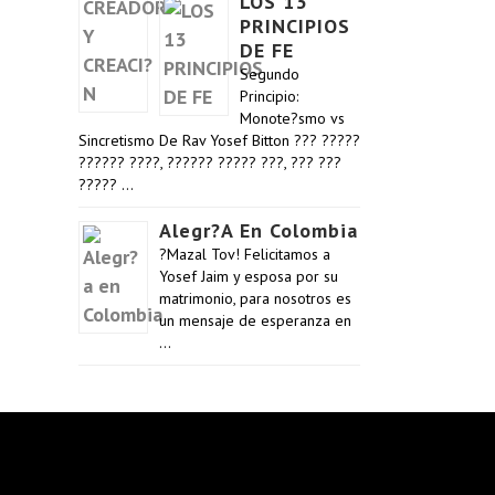
LOS 13
PRINCIPIOS
DE FE
Segundo
Principio:
Monote?smo vs
Sincretismo De Rav Yosef Bitton ??? ?????
?????? ????, ?????? ????? ???, ??? ???
????? …
Alegr?a En Colombia
?Mazal Tov! Felicitamos a
Yosef Jaim y esposa por su
matrimonio, para nosotros es
un mensaje de esperanza en
…