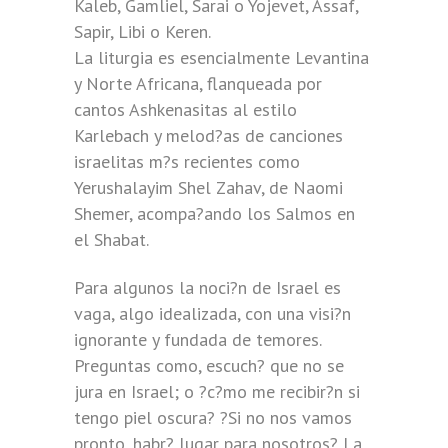
Kaleb, Gamliel, Sarai o Yojevet, Assaf,
Sapir, Libi o Keren.
La liturgia es esencialmente Levantina
y Norte Africana, flanqueada por
cantos Ashkenasitas al estilo
Karlebach y melod?as de canciones
israelitas m?s recientes como
Yerushalayim Shel Zahav, de Naomi
Shemer, acompa?ando los Salmos en
el Shabat.
Para algunos la noci?n de Israel es
vaga, algo idealizada, con una visi?n
ignorante y fundada de temores.
Preguntas como, escuch? que no se
jura en Israel; o ?c?mo me recibir?n si
tengo piel oscura? ?Si no nos vamos
pronto, habr? lugar para nosotros? La