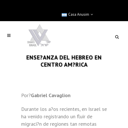
Casa Anusim
ENSE?ANZA DEL HEBREO EN
CENTRO AM?RICA
Por?
Gabriel Cavaglion
Durante los a?os recientes, en Israel se
ha venido registrando un fluir de
migraci?n de regiones tan remotas