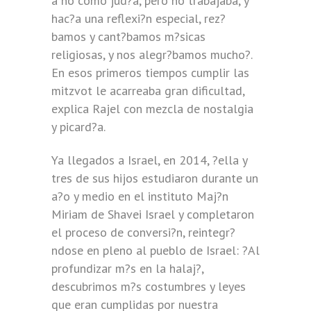
a no como jud?a, pero no trabajaba, y
hac?a una reflexi?n especial, rez?
bamos y cant?bamos m?sicas
religiosas, y nos alegr?bamos mucho?.
En esos primeros tiempos cumplir las
mitzvot le acarreaba gran dificultad,
explica Rajel con mezcla de nostalgia
y picard?a.
Ya llegados a Israel, en 2014, ?ella y
tres de sus hijos estudiaron durante un
a?o y medio en el instituto Maj?n
Miriam de Shavei Israel y completaron
el proceso de conversi?n, reintegr?
ndose en pleno al pueblo de Israel: ?Al
profundizar m?s en la halaj?,
descubrimos m?s costumbres y leyes
que eran cumplidas por nuestra