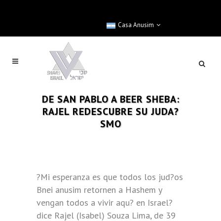
Casa Anusim
DE SAN PABLO A BEER SHEBA:
RAJEL REDESCUBRE SU JUDA?
SMO
?Mi esperanza es que todos los jud?os
Bnei anusim retornen a Hashem y
vengan todos a vivir aqu? en Israel?
dice Rajel (Isabel) Souza Lima, de 39