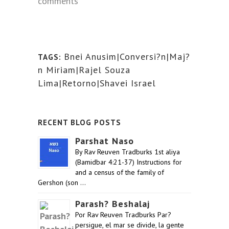
comments
Bnei Anusim|Conversi?n|Maj?
TAGS:
n Miriam|Rajel Souza
Lima|Retorno|Shavei Israel
RECENT BLOG POSTS
Parshat Naso
By Rav Reuven Tradburks 1st aliya
(Bamidbar 4:21-37) Instructions for
and a census of the family of
Gershon (son …
Parash? Beshalaj
Por Rav Reuven Tradburks Par?
persigue, el mar se divide, la gente