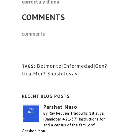
correcta y digna
COMMENTS
comments
Belmonte|Enfermedad|Gen?
TAGS:
tica|Mor? Shosh Jovav
RECENT BLOG POSTS
Parshat Naso
By Rav Reuven Tradburks 1st aliya
(Bamidbar 4:21-37) Instructions for
and a census of the family of
Gershon (son …