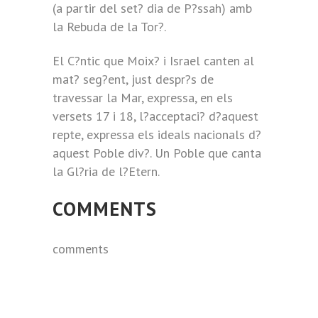
(a partir del set? dia de P?ssah) amb
la Rebuda de la Tor?.
El C?ntic que Moix? i Israel canten al
mat? seg?ent, just despr?s de
travessar la Mar, expressa, en els
versets 17 i 18, l?acceptaci? d?aquest
repte, expressa els ideals nacionals d?
aquest Poble div?. Un Poble que canta
la Gl?ria de l?Etern.
COMMENTS
comments