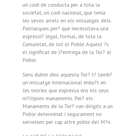
un codi de conducta per a tota la
societat, un codi nacional, que tenia
les seves arrels en els missatges dels
Patriarques per? que necessitava una
expressi? legal, formal, de tota la
Comunitat, de tot el Poble. Aquest ?s
el significat de l?entrega de la Tor? al
Poble.
Sens dubte dins aquesta Tor? t? tamb?
un missatge internacional imbu?t en
les teories que expressa ens els seus
m?ltiples manaments. Per? els
Manaments de la Tor? van dirigits a un
Poble determinat i segurament no
serveixen per cap altre poble del M?n.