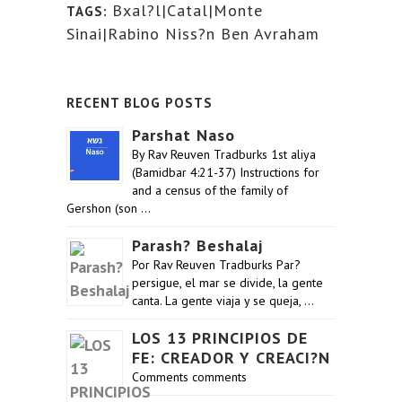
Bxal?l|Catal|Monte
TAGS:
Sinai|Rabino Niss?n Ben Avraham
RECENT BLOG POSTS
Parshat Naso
By Rav Reuven Tradburks 1st aliya
(Bamidbar 4:21-37) Instructions for
and a census of the family of
Gershon (son …
Parash? Beshalaj
Por Rav Reuven Tradburks Par?
persigue, el mar se divide, la gente
canta. La gente viaja y se queja, …
LOS 13 PRINCIPIOS DE
FE: CREADOR Y CREACI?N
Comments comments