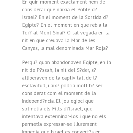
En quin moment exactament hem de
considerar que naixia el Poble d?
Israel? En el moment de la Sortida d?
Egipte? En el moment en que rebia la
Tor? al Mont Sinai? O tal vegada en la
nit en que creuava la Mar de les
Canyes, la mal denominada Mar Roja?
Perqu? quan abandonaven Egipte, en la
nit de P?ssah, la nit del S?der, s?
alliberaven de la captivitat, de l?
esclavitud, i aix? podria molt b? ser
considerat com el moment de la
independ?ncia. El jou egipci que
sotmetia els Fills d?Israel, que
intentava exterminar-los i que no els
permetia expressar-se lliurement
impedia que Israel es convert?s en