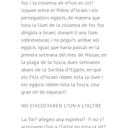
foc i la columna de n?vol es col?
loquen entre el Poble d?Israel i els
perseguidors egipcis, de manera que
tota la llum de la columna de foc fos
dirigida a Israel, donant-li una llum
sobrenatural, i no pogu?s arribar als
egipcis. Igual que havia passat en la
primera setmana del mes de Nissan, en
la plaga de la fosca, dues setmanes
abans de la Sortida d?Egipte, en que
els Fills d?Israel rebien tota la llum i
els egipcis rebien tota la fosca. Una
gran nit de separaci?.
NO S?ACOSTAREN L?UN A L?ALTRE
La Tor? afegeix una expressi?: ?i no s?
acostaren l?un a l?altre en tota la nit?