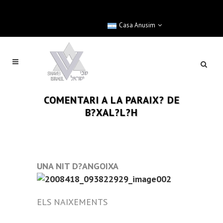
Casa Anusim
COMENTARI A LA PARAIX? DE
B?XAL?L?H
UNA NIT D?ANGOIXA
ELS NAIXEMENTS