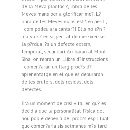
de la Meva plantaci?, l’obra de les
Meves mans per a glorificar-me?. L?
obra de les Meves mans est? en perill,
i com podeu ara cantar?! Ells no s?n ?
malvats? en si, per tal de mer?ixer-se
la p?rdua: ?s un defecte extern,
temporal, secundari. Arribaran al Mont
Sinai on rebran un Llibre d?Instruccions
i comen?aran un llarg proc?s d?
aprenentatge en el que es depuraran
de les brutors, dels residus, dels
defectes.
Era un moment de crisi vital en qu? es
decidia que la personalitat f?sica del
nou poble depenia del proc?s espiritual
que comen?aria sis setmanes m?s tard