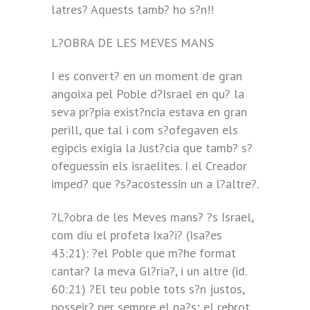
latres? Aquests tamb? ho s?n!!
L?OBRA DE LES MEVES MANS
I es convert? en un moment de gran
angoixa pel Poble d?Israel en qu? la
seva pr?pia exist?ncia estava en gran
perill, que tal i com s?ofegaven els
egipcis exigia la Just?cia que tamb? s?
ofeguessin els israelites. I el Creador
imped? que ?s?acostessin un a l?altre?.
?L?obra de les Meves mans? ?s Israel,
com diu el profeta Ixa?i? (Isa?es
43:21): ?el Poble que m?he format
cantar? la meva Gl?ria?, i un altre (id.
60:21) ?El teu poble tots s?n justos,
posseir? per sempre el pa?s; el rebrot