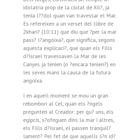
idolatria prop de la ciutat de Xil?, ja
tenia l??dol quan van travessar el Mar.
Es refereixen a un verset del llibre de
Zkhari? (10:11) que diu que ?per la mar
pass? l?angoixa?, que significa, segons
aquesta explicaci?, que quan els Fills
d?Israel travessaven la Mar de les
Canyes ja tenien (o ?encara tenien?) en
les seves mans la causa de la futura
angoixa.
I en aquell moment se mou un gran
rebombori al Cel, quan els ?ngels
pregunten al Creador: per qu? uns, els
egipcis, s?ofeguen dins la mar i altres,
els Fills d?Israel, el passen tranquil?
lament? Pel fet de que aquells s?n id?