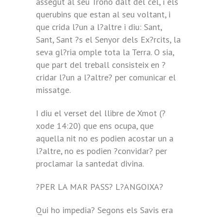
assegut al seu Trono dalt del cel, i els
querubins que estan al seu voltant, i
que crida l?un a l?altre i diu: Sant,
Sant, Sant ?s el Senyor dels Ex?rcits, la
seva gl?ria omple tota la Terra. O sia,
que part del treball consisteix en ?
cridar l?un a l?altre? per comunicar el
missatge.
I diu el verset del llibre de Xmot (?
xode 14:20) que ens ocupa, que
aquella nit no es podien acostar un a
l?altre, no es podien ?convidar? per
proclamar la santedat divina.
?PER LA MAR PASS? L?ANGOIXA?
Qui ho impedia? Segons els Savis era