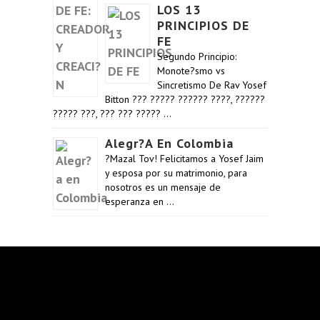
LOS 13
PRINCIPIOS DE
FE
Segundo Principio:
Monote?smo vs
Sincretismo De Rav Yosef
Bitton ??? ????? ?????? ????, ??????
????? ???, ??? ??? ????? …
Alegr?a En Colombia
?Mazal Tov! Felicitamos a Yosef Jaim
y esposa por su matrimonio, para
nosotros es un mensaje de
esperanza en …