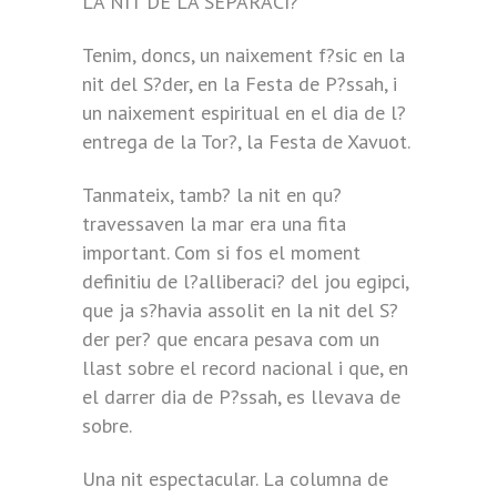
LA NIT DE LA SEPARACI?
Tenim, doncs, un naixement f?sic en la
nit del S?der, en la Festa de P?ssah, i
un naixement espiritual en el dia de l?
entrega de la Tor?, la Festa de Xavuot.
Tanmateix, tamb? la nit en qu?
travessaven la mar era una fita
important. Com si fos el moment
definitiu de l?alliberaci? del jou egipci,
que ja s?havia assolit en la nit del S?
der per? que encara pesava com un
llast sobre el record nacional i que, en
el darrer dia de P?ssah, es llevava de
sobre.
Una nit espectacular. La columna de