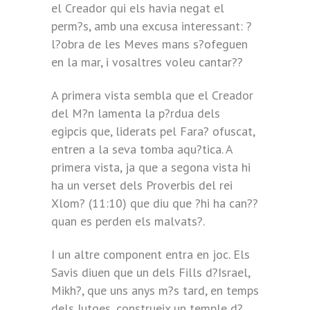
el Creador qui els havia negat el
perm?s, amb una excusa interessant: ?
l?obra de les Meves mans s?ofeguen
en la mar, i vosaltres voleu cantar??
A primera vista sembla que el Creador
del M?n lamenta la p?rdua dels
egipcis que, liderats pel Fara? ofuscat,
entren a la seva tomba aqu?tica. A
primera vista, ja que a segona vista hi
ha un verset dels Proverbis del rei
Xlom? (11:10) que diu que ?hi ha can??
quan es perden els malvats?.
I un altre component entra en joc. Els
Savis diuen que un dels Fills d?Israel,
Mikh?, que uns anys m?s tard, en temps
dels Jutges, construeix un temple d?