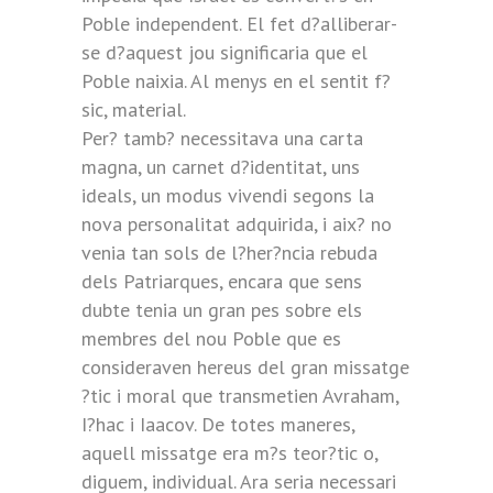
Poble independent. El fet d?alliberar-
se d?aquest jou significaria que el
Poble naixia. Al menys en el sentit f?
sic, material.
Per? tamb? necessitava una carta
magna, un carnet d?identitat, uns
ideals, un modus vivendi segons la
nova personalitat adquirida, i aix? no
venia tan sols de l?her?ncia rebuda
dels Patriarques, encara que sens
dubte tenia un gran pes sobre els
membres del nou Poble que es
consideraven hereus del gran missatge
?tic i moral que transmetien Avraham,
I?hac i Iaacov. De totes maneres,
aquell missatge era m?s teor?tic o,
diguem, individual. Ara seria necessari