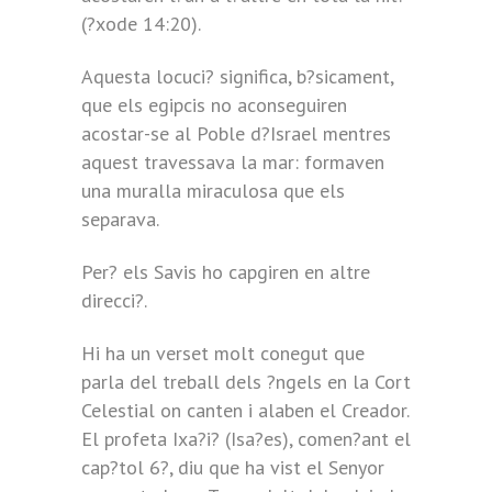
(?xode 14:20).
Aquesta locuci? significa, b?sicament,
que els egipcis no aconseguiren
acostar-se al Poble d?Israel mentres
aquest travessava la mar: formaven
una muralla miraculosa que els
separava.
Per? els Savis ho capgiren en altre
direcci?.
Hi ha un verset molt conegut que
parla del treball dels ?ngels en la Cort
Celestial on canten i alaben el Creador.
El profeta Ixa?i? (Isa?es), comen?ant el
cap?tol 6?, diu que ha vist el Senyor