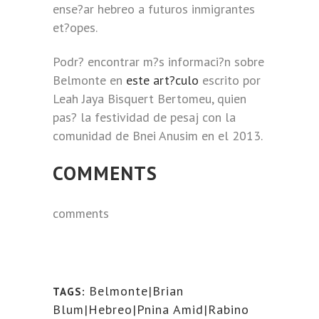
ense?ar hebreo a futuros inmigrantes
et?opes.
Podr? encontrar m?s informaci?n sobre
Belmonte en
este art?culo
escrito por
Leah Jaya Bisquert Bertomeu, quien
pas? la festividad de pesaj con la
comunidad de Bnei Anusim en el 2013.
COMMENTS
comments
Belmonte|Brian
TAGS:
Blum|Hebreo|Pnina Amid|Rabino