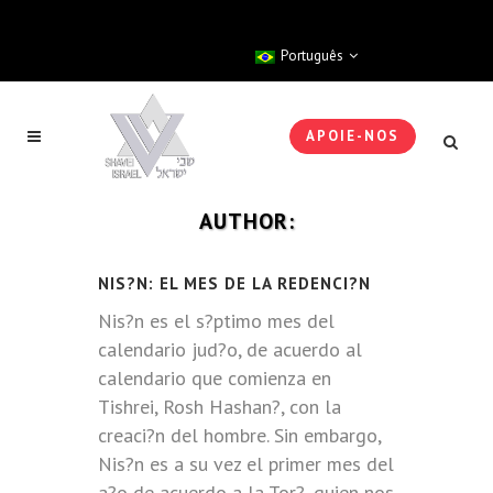
Português
APOIE-NOS
AUTHOR:
NIS?N: EL MES DE LA REDENCI?N
Nis?n es el s?ptimo mes del
calendario jud?o, de acuerdo al
calendario que comienza en
Tishrei, Rosh Hashan?, con la
creaci?n del hombre. Sin embargo,
Nis?n es a su vez el primer mes del
a?o de acuerdo a la Tor?, quien nos