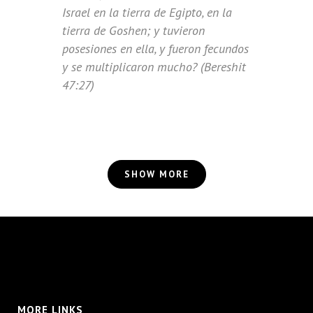
Israel en la tierra de Egipto, en la
tierra de Goshen; y tuvieron
posesiones en ella, y fueron fecundos
y se multiplicaron mucho? (Bereshit
47:27)
SHOW MORE
MORE LINKS