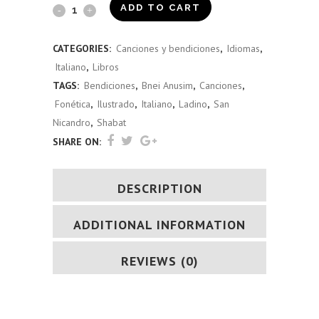
Birkón
ADD TO CART
Shavei
CATEGORIES:
Canciones y bendiciones
,
Idiomas
,
Israel
Italiano
,
Libros
(italiano)
TAGS:
Bendiciones
,
Bnei Anusim
,
Canciones
,
Fonética
,
Ilustrado
,
Italiano
,
Ladino
,
San
quantity
Nicandro
,
Shabat
SHARE ON:
DESCRIPTION
ADDITIONAL INFORMATION
REVIEWS (0)