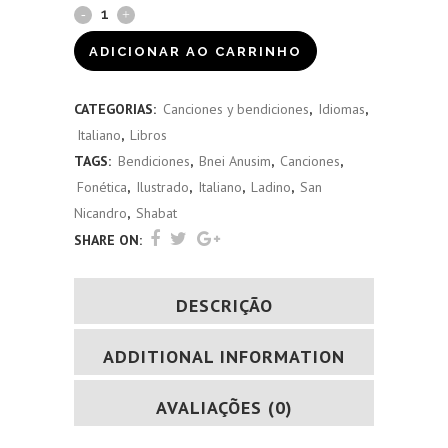
Birkón
Shavei
ADICIONAR AO CARRINHO
Israel
CATEGORIAS:
Canciones y bendiciones
,
Idiomas
,
(italiano)
Italiano
,
Libros
quantity
TAGS:
Bendiciones
,
Bnei Anusim
,
Canciones
,
Fonética
,
Ilustrado
,
Italiano
,
Ladino
,
San
Nicandro
,
Shabat
SHARE ON:
DESCRIÇÃO
ADDITIONAL INFORMATION
AVALIAÇÕES (0)