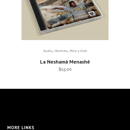
,
,
Audio
Idiomas
Mizo y Kuki
La Neshamá Menashé
$
15.00
MORE LINKS