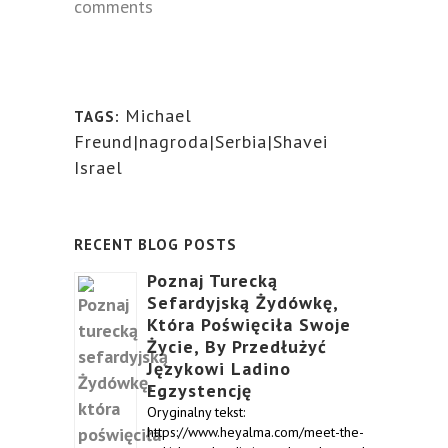
comments
Michael
TAGS:
Freund|nagroda|Serbia|Shavei
Israel
RECENT BLOG POSTS
Poznaj Turecką
Sefardyjską Żydówkę,
Która Poświęciła Swoje
Życie, By Przedłużyć
Językowi Ladino
Egzystencję
Oryginalny tekst:
https://www.heyalma.com/meet-the-