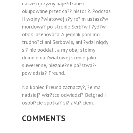
nasze ojczyzny naje?d?ane i
okupowane przez ca?? histori?. Podczas
II wojny ?wiatowej z?y re?im ustasz?w
mordowa? po stronie Serb?w i ?yd?w
obok Jasenovaca. A jednak pomimo
trudno?ci ani Serbowie, ani ?ydzi nigdy
si? nie poddali, a my obaj stoimy
dumnie na ?wiatowej scenie jako
suwerenne, niezale?ne pa?stwa?-
powiedzia? Freund.
Na koniec Freund zaznaczy?, ?e ma
nadziej? wkr?tce odwiedzi? Belgrad i
osobi?cie spotka? si? z Vu?iciem.
COMMENTS