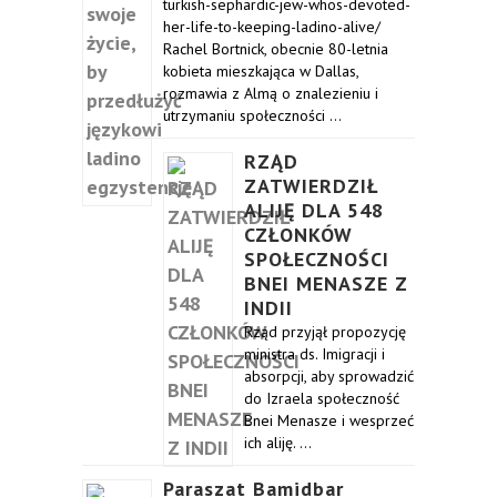
turkish-sephardic-jew-whos-devoted-
her-life-to-keeping-ladino-alive/
Rachel Bortnick, obecnie 80-letnia
kobieta mieszkająca w Dallas,
rozmawia z Almą o znalezieniu i
utrzymaniu społeczności …
RZĄD
ZATWIERDZIŁ
ALIJĘ DLA 548
CZŁONKÓW
SPOŁECZNOŚCI
BNEI MENASZE Z
INDII
Rząd przyjął propozycję
ministra ds. Imigracji i
absorpcji, aby sprowadzić
do Izraela społeczność
Bnei Menasze i wesprzeć
ich aliję. …
Paraszat Bamidbar