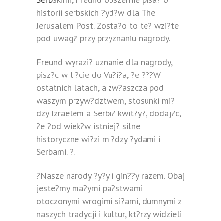
historii serbskich ?yd?w dla The
Jerusalem Post. Zosta?o to te? wzi?te
pod uwag? przy przyznaniu nagrody.
Freund wyrazi? uznanie dla nagrody,
pisz?c w li?cie do Vu?i?a, ?e ???W
ostatnich latach, a zw?aszcza pod
waszym przyw?dztwem, stosunki mi?
dzy Izraelem a Serbi? kwit?y?, dodaj?c,
?e ?od wiek?w istniej? silne
historyczne wi?zi mi?dzy ?ydami i
Serbami. ?.
?Nasze narody ?y?y i gin??y razem. Obaj
jeste?my ma?ymi pa?stwami
otoczonymi wrogimi si?ami, dumnymi z
naszych tradycji i kultur, kt?rzy widzieli