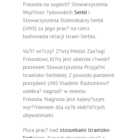
Freunda na sugesti? Stowarzyszenia
Wsp?lnot ?ydowskich
Serbii
i
Stowarzyszenia Dziennikarzy Serbii
(UNS) za jego prac? na rzecz
budowania relacji Izrael-Serbia.
Vu?i? wr?czy? Z?oty Medal Zas?ugi
Freundowi, kt?ry jest obecnie r?wnie?
prezesem Stowarzyszenia Przyja?ni
Izraelsko-Serbskiej. Z powodu pandemii
prezydent UNS Vladimir Radomirovi?
odebra? nagrod? w imieniu
Freunda. Nagroda jest najwy?szym
wyr??nieniem dla os?b nieb?d?cych
obywatelami.
Poza prac? nad
stosunkami Izraelsko-
Serb
skimi, Freund obszernie pisa? o