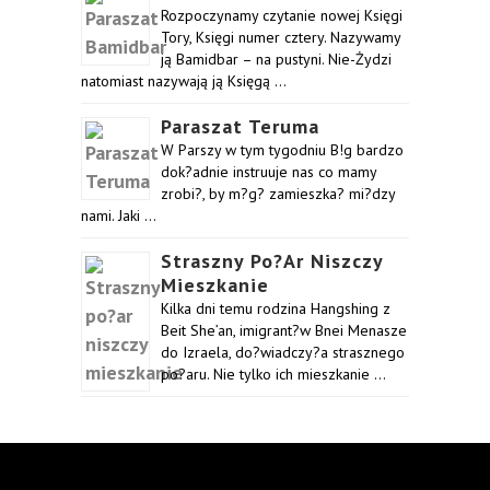
Rozpoczynamy czytanie nowej Księgi
Tory, Księgi numer cztery. Nazywamy
ją Bamidbar – na pustyni. Nie-Żydzi
natomiast nazywają ją Księgą …
Paraszat Teruma
W Parszy w tym tygodniu B!g bardzo
dok?adnie instruuje nas co mamy
zrobi?, by m?g? zamieszka? mi?dzy
nami. Jaki …
Straszny Po?ar Niszczy
Mieszkanie
Kilka dni temu rodzina Hangshing z
Beit She’an, imigrant?w Bnei Menasze
do Izraela, do?wiadczy?a strasznego
po?aru. Nie tylko ich mieszkanie …