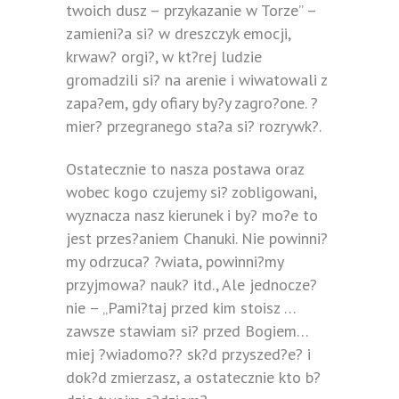
twoich dusz – przykazanie w Torze” –
zamieni?a si? w dreszczyk emocji,
krwaw? orgi?, w kt?rej ludzie
gromadzili si? na arenie i wiwatowali z
zapa?em, gdy ofiary by?y zagro?one. ?
mier? przegranego sta?a si? rozrywk?.
Ostatecznie to nasza postawa oraz
wobec kogo czujemy si? zobligowani,
wyznacza nasz kierunek i by? mo?e to
jest przes?aniem Chanuki. Nie powinni?
my odrzuca? ?wiata, powinni?my
przyjmowa? nauk? itd., Ale jednocze?
nie – „Pami?taj przed kim stoisz …
zawsze stawiam si? przed Bogiem…
miej ?wiadomo?? sk?d przyszed?e? i
dok?d zmierzasz, a ostatecznie kto b?