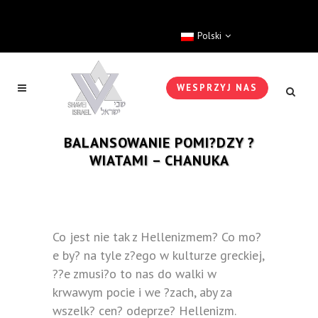
Polski
WESPRZYJ NAS
BALANSOWANIE POMI?DZY ?
WIATAMI – CHANUKA
Co jest nie tak z Hellenizmem? Co mo?
e by? na tyle z?ego w kulturze greckiej,
??e zmusi?o to nas do walki w
krwawym pocie i we ?zach, aby za
wszelk? cen? odeprze? Hellenizm.