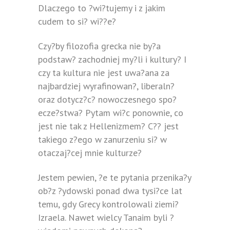
Dlaczego to ?wi?tujemy i z jakim
cudem to si? wi??e?
Czy?by filozofia grecka nie by?a
podstaw? zachodniej my?li i kultury? I
czy ta kultura nie jest uwa?ana za
najbardziej wyrafinowan?, liberaln?
oraz dotycz?c? nowoczesnego spo?
ecze?stwa? Pytam wi?c ponownie, co
jest nie tak z Hellenizmem? C?? jest
takiego z?ego w zanurzeniu si? w
otaczaj?cej mnie kulturze?
Jestem pewien, ?e te pytania przenika?y
ob?z ?ydowski ponad dwa tysi?ce lat
temu, gdy Grecy kontrolowali ziemi?
Izraela. Nawet wielcy Tanaim byli ?