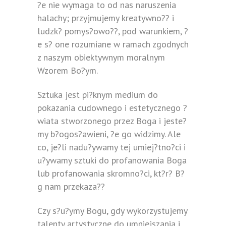
?e nie wymaga to od nas naruszenia
halachy; przyjmujemy kreatywno?? i
ludzk? pomys?owo??, pod warunkiem, ?
e s? one rozumiane w ramach zgodnych
z naszym obiektywnym moralnym
Wzorem Bo?ym.
Sztuka jest pi?knym medium do
pokazania cudownego i estetycznego ?
wiata stworzonego przez Boga i jeste?
my b?ogos?awieni, ?e go widzimy. Ale
co, je?li nadu?ywamy tej umiej?tno?ci i
u?ywamy sztuki do profanowania Boga
lub profanowania skromno?ci, kt?r? B?
g nam przekaza??
Czy s?u?ymy Bogu, gdy wykorzystujemy
talenty artystyczne do umniejszania i