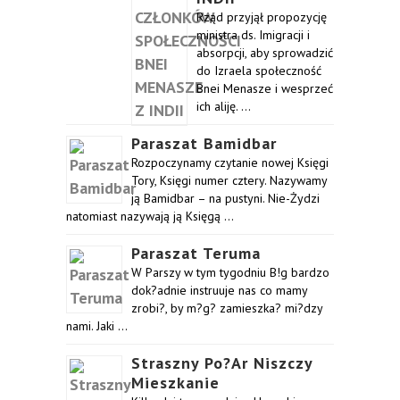
Rząd przyjął propozycję
ministra ds. Imigracji i
absorpcji, aby sprowadzić
do Izraela społeczność
Bnei Menasze i wesprzeć
ich aliję. …
Paraszat Bamidbar
Rozpoczynamy czytanie nowej Księgi
Tory, Księgi numer cztery. Nazywamy
ją Bamidbar – na pustyni. Nie-Żydzi
natomiast nazywają ją Księgą …
Paraszat Teruma
W Parszy w tym tygodniu B!g bardzo
dok?adnie instruuje nas co mamy
zrobi?, by m?g? zamieszka? mi?dzy
nami. Jaki …
Straszny Po?ar Niszczy
Mieszkanie