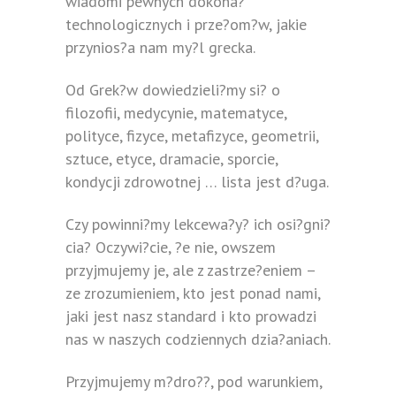
wiadomi pewnych dokona?
technologicznych i prze?om?w, jakie
przynios?a nam my?l grecka.
Od Grek?w dowiedzieli?my si? o
filozofii, medycynie, matematyce,
polityce, fizyce, metafizyce, geometrii,
sztuce, etyce, dramacie, sporcie,
kondycji zdrowotnej … lista jest d?uga.
Czy powinni?my lekcewa?y? ich osi?gni?
cia? Oczywi?cie, ?e nie, owszem
przyjmujemy je, ale z zastrze?eniem –
ze zrozumieniem, kto jest ponad nami,
jaki jest nasz standard i kto prowadzi
nas w naszych codziennych dzia?aniach.
Przyjmujemy m?dro??, pod warunkiem,