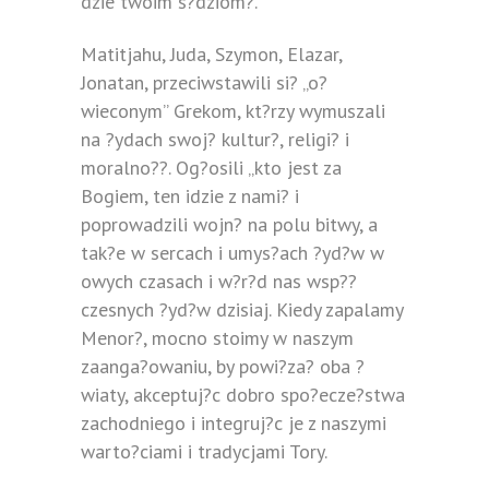
dzie twoim s?dziom?.
Matitjahu, Juda, Szymon, Elazar,
Jonatan, przeciwstawili si? „o?
wieconym” Grekom, kt?rzy wymuszali
na ?ydach swoj? kultur?, religi? i
moralno??. Og?osili „kto jest za
Bogiem, ten idzie z nami? i
poprowadzili wojn? na polu bitwy, a
tak?e w sercach i umys?ach ?yd?w w
owych czasach i w?r?d nas wsp??
czesnych ?yd?w dzisiaj. Kiedy zapalamy
Menor?, mocno stoimy w naszym
zaanga?owaniu, by powi?za? oba ?
wiaty, akceptuj?c dobro spo?ecze?stwa
zachodniego i integruj?c je z naszymi
warto?ciami i tradycjami Tory.