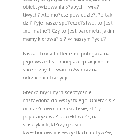
obiektywizowania s?abych i wra?
liwych? Ale mo?esz powiedzie?, ?e tak
dzi? ?yje nasze spo?ecze?stwo, to jest
„normalne”! Czy to jest barometr, jakim
mamy kierowa? si? w naszym ?yciu?
Niska strona hellenizmu polega?a na
jego wszechstronnej akceptacji norm
spo?ecznych i warunk?w oraz na
odrzuceniu tradycji.
Grecka my?l by?a sceptycznie
nastawiona do wszystkiego. Opiera? si?
on cz??ciowo na Sokratesie, kt?ry
popularyzowa? dociekliwo??, na
sceptykach, kt?rzy g?osili
kwestionowanie wszystkich motyw?w,