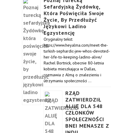
Poznaj Turecką
Sefardyjską Żydówkę,
Która Poświęciła Swoje
Życie, By Przedłużyć
Językowi Ladino
Egzystencję
Oryginalny tekst:
https://www.heyalma.com/meet-the-
turkish-sephardic-jew-whos-devoted-
her-life-to-keeping-ladino-alive/
Rachel Bortnick, obecnie 80-letnia
kobieta mieszkająca w Dallas,
rozmawia z Almą o znalezieniu i
utrzymaniu społeczności …
RZĄD
ZATWIERDZIŁ
ALIJĘ DLA 548
CZŁONKÓW
SPOŁECZNOŚCI
BNEI MENASZE Z
INDII