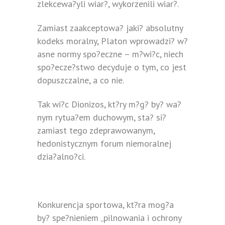
zlekcewa?yli wiar?, wykorzenili wiar?.
Zamiast zaakceptowa? jaki? absolutny
kodeks moralny, Platon wprowadzi? w?
asne normy spo?eczne – m?wi?c, niech
spo?ecze?stwo decyduje o tym, co jest
dopuszczalne, a co nie.
Tak wi?c Dionizos, kt?ry m?g? by? wa?
nym rytua?em duchowym, sta? si?
zamiast tego zdeprawowanym,
hedonistycznym forum niemoralnej
dzia?alno?ci.
Konkurencja sportowa, kt?ra mog?a
by? spe?nieniem „pilnowania i ochrony