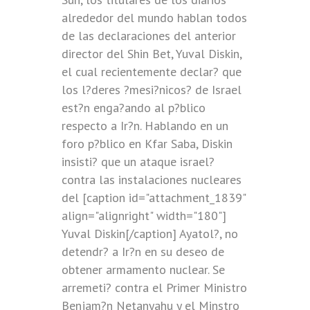
alrededor del mundo hablan todos
de las declaraciones del anterior
director del Shin Bet, Yuval Diskin,
el cual recientemente declar? que
los l?deres ?mesi?nicos? de Israel
est?n enga?ando al p?blico
respecto a Ir?n. Hablando en un
foro p?blico en Kfar Saba, Diskin
insisti? que un ataque israel?
contra las instalaciones nucleares
del [caption id="attachment_1839"
align="alignright" width="180"]
Yuval Diskin[/caption] Ayatol?, no
detendr? a Ir?n en su deseo de
obtener armamento nuclear. Se
arremeti? contra el Primer Ministro
Benjam?n Netanyahu y el Minstro