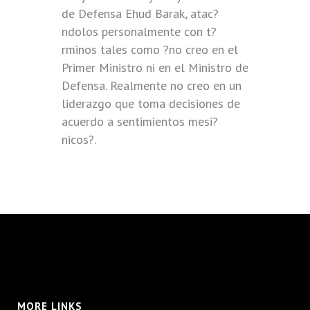
de Defensa Ehud Barak, atac?
ndolos personalmente con t?
rminos tales como ?no creo en el
Primer Ministro ni en el Ministro de
Defensa. Realmente no creo en un
liderazgo que toma decisiones de
acuerdo a sentimientos mesi?
nicos?.
MORE LINKS